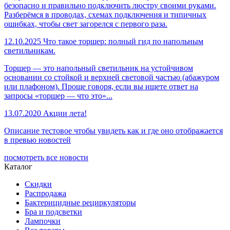
безопасно и правильно подключить люстру своими руками.
Разберёмся в проводах, схемах подключения и типичных
ошибках, чтобы свет загорелся с первого раза.
12.10.2025
Что такое торшер: полный гид по напольным
светильникам.
Торшер — это напольный светильник на устойчивом
основании со стойкой и верхней световой частью (абажуром
или плафоном). Проще говоря, если вы ищете ответ на
запросы «торшер — что это»...
13.07.2020
Акции лета!
Описание тестовое чтобы увидеть как и где оно отображается
в превью новостей
посмотреть все новости
Каталог
Скидки
Распродажа
Бактерицидные рециркуляторы
Бра и подсветки
Лампочки