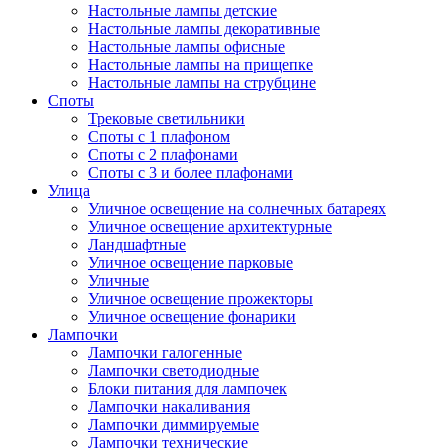
Настольные лампы детские
Настольные лампы декоративные
Настольные лампы офисные
Настольные лампы на прищепке
Настольные лампы на струбцине
Споты
Трековые светильники
Споты с 1 плафоном
Споты с 2 плафонами
Споты с 3 и более плафонами
Улица
Уличное освещение на солнечных батареях
Уличное освещение архитектурные
Ландшафтные
Уличное освещение парковые
Уличные
Уличное освещение прожекторы
Уличное освещение фонарики
Лампочки
Лампочки галогенные
Лампочки светодиодные
Блоки питания для лампочек
Лампочки накаливания
Лампочки диммируемые
Лампочки технические