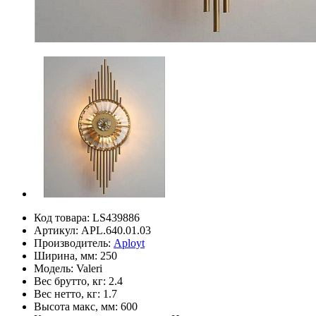
Код товара:
LS439886
Артикул:
APL.640.01.03
Производитель:
Aployt
Ширина, мм:
250
Модель:
Valeri
Вес брутто, кг:
2.4
Вес нетто, кг:
1.7
Высота макс, мм:
600