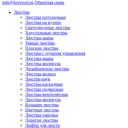
info@lovesvet.ru
Обратная связь
Люстры
Люстры потолочные
Люстры на кухню
Светодиодные люстры
Хрустальные люстры
Люстры-шары
Умные люстры
Плоские люстры
Люстры с пультом управления
Люстры-шары
Люстры-молекула
Дизайнерские люстры
Люстры-кольца
Люстра-паук
Люстры каскадные
Люстры подвесные
Люстры-вентиляторы
Люстры-молекула
Большие люстры
Цветные люстры
Люстры-тарелки
Дорогие люстры
Лифты для люстр