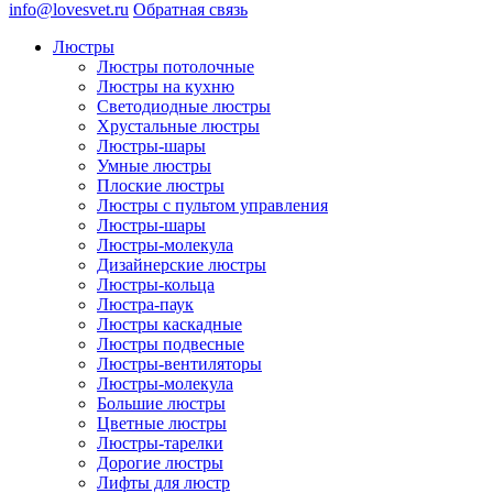
info@lovesvet.ru
Обратная связь
Люстры
Люстры потолочные
Люстры на кухню
Светодиодные люстры
Хрустальные люстры
Люстры-шары
Умные люстры
Плоские люстры
Люстры с пультом управления
Люстры-шары
Люстры-молекула
Дизайнерские люстры
Люстры-кольца
Люстра-паук
Люстры каскадные
Люстры подвесные
Люстры-вентиляторы
Люстры-молекула
Большие люстры
Цветные люстры
Люстры-тарелки
Дорогие люстры
Лифты для люстр