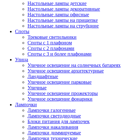
Настольные лампы детские
Настольные лампы декоративные
Настольные лампы офисные
Настольные лампы на прищепке
Настольные лампы на струбцине
Споты
Трековые светильники
Споты с 1 плафоном
Споты с 2 плафонами
Споты с 3 и более плафонами
Улица
Уличное освещение на солнечных батареях
Уличное освещение архитектурные
Ландшафтные
Уличное освещение парковые
Уличные
Уличное освещение прожекторы
Уличное освещение фонарики
Лампочки
Лампочки галогенные
Лампочки светодиодные
Блоки питания для лампочек
Лампочки накаливания
Лампочки диммируемые
Лампочки технические