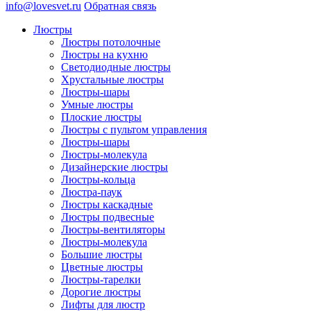
info@lovesvet.ru
Обратная связь
Люстры
Люстры потолочные
Люстры на кухню
Светодиодные люстры
Хрустальные люстры
Люстры-шары
Умные люстры
Плоские люстры
Люстры с пультом управления
Люстры-шары
Люстры-молекула
Дизайнерские люстры
Люстры-кольца
Люстра-паук
Люстры каскадные
Люстры подвесные
Люстры-вентиляторы
Люстры-молекула
Большие люстры
Цветные люстры
Люстры-тарелки
Дорогие люстры
Лифты для люстр