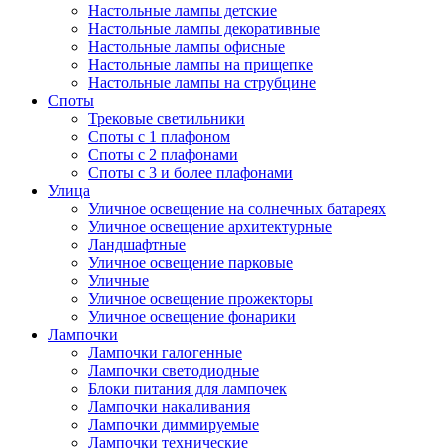
Настольные лампы детские
Настольные лампы декоративные
Настольные лампы офисные
Настольные лампы на прищепке
Настольные лампы на струбцине
Споты
Трековые светильники
Споты с 1 плафоном
Споты с 2 плафонами
Споты с 3 и более плафонами
Улица
Уличное освещение на солнечных батареях
Уличное освещение архитектурные
Ландшафтные
Уличное освещение парковые
Уличные
Уличное освещение прожекторы
Уличное освещение фонарики
Лампочки
Лампочки галогенные
Лампочки светодиодные
Блоки питания для лампочек
Лампочки накаливания
Лампочки диммируемые
Лампочки технические