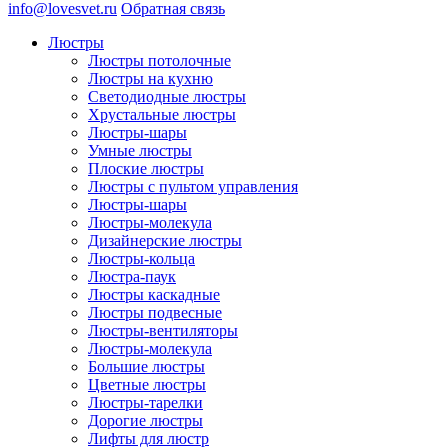
info@lovesvet.ru
Обратная связь
Люстры
Люстры потолочные
Люстры на кухню
Светодиодные люстры
Хрустальные люстры
Люстры-шары
Умные люстры
Плоские люстры
Люстры с пультом управления
Люстры-шары
Люстры-молекула
Дизайнерские люстры
Люстры-кольца
Люстра-паук
Люстры каскадные
Люстры подвесные
Люстры-вентиляторы
Люстры-молекула
Большие люстры
Цветные люстры
Люстры-тарелки
Дорогие люстры
Лифты для люстр