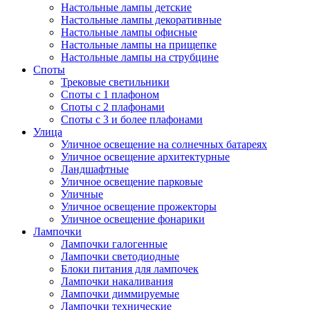
Настольные лампы детские
Настольные лампы декоративные
Настольные лампы офисные
Настольные лампы на прищепке
Настольные лампы на струбцине
Споты
Трековые светильники
Споты с 1 плафоном
Споты с 2 плафонами
Споты с 3 и более плафонами
Улица
Уличное освещение на солнечных батареях
Уличное освещение архитектурные
Ландшафтные
Уличное освещение парковые
Уличные
Уличное освещение прожекторы
Уличное освещение фонарики
Лампочки
Лампочки галогенные
Лампочки светодиодные
Блоки питания для лампочек
Лампочки накаливания
Лампочки диммируемые
Лампочки технические