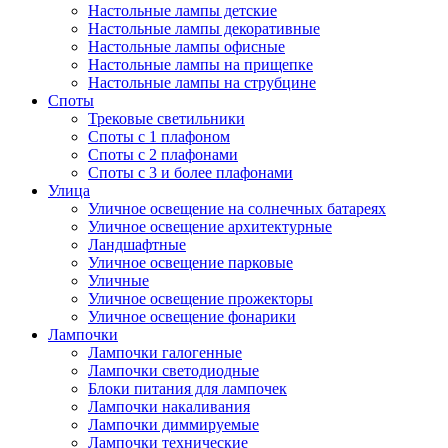
Настольные лампы детские
Настольные лампы декоративные
Настольные лампы офисные
Настольные лампы на прищепке
Настольные лампы на струбцине
Споты
Трековые светильники
Споты с 1 плафоном
Споты с 2 плафонами
Споты с 3 и более плафонами
Улица
Уличное освещение на солнечных батареях
Уличное освещение архитектурные
Ландшафтные
Уличное освещение парковые
Уличные
Уличное освещение прожекторы
Уличное освещение фонарики
Лампочки
Лампочки галогенные
Лампочки светодиодные
Блоки питания для лампочек
Лампочки накаливания
Лампочки диммируемые
Лампочки технические