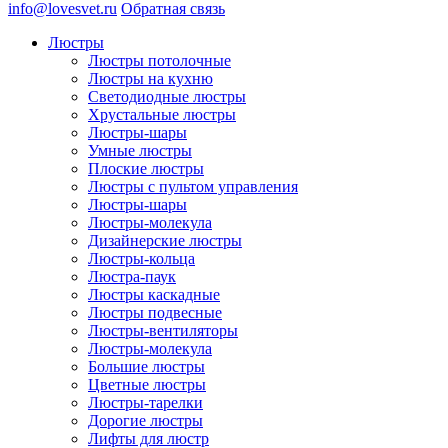
info@lovesvet.ru
Обратная связь
Люстры
Люстры потолочные
Люстры на кухню
Светодиодные люстры
Хрустальные люстры
Люстры-шары
Умные люстры
Плоские люстры
Люстры с пультом управления
Люстры-шары
Люстры-молекула
Дизайнерские люстры
Люстры-кольца
Люстра-паук
Люстры каскадные
Люстры подвесные
Люстры-вентиляторы
Люстры-молекула
Большие люстры
Цветные люстры
Люстры-тарелки
Дорогие люстры
Лифты для люстр