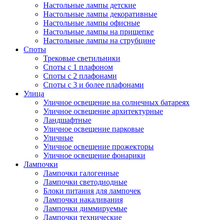
Настольные лампы детские
Настольные лампы декоративные
Настольные лампы офисные
Настольные лампы на прищепке
Настольные лампы на струбцине
Споты
Трековые светильники
Споты с 1 плафоном
Споты с 2 плафонами
Споты с 3 и более плафонами
Улица
Уличное освещение на солнечных батареях
Уличное освещение архитектурные
Ландшафтные
Уличное освещение парковые
Уличные
Уличное освещение прожекторы
Уличное освещение фонарики
Лампочки
Лампочки галогенные
Лампочки светодиодные
Блоки питания для лампочек
Лампочки накаливания
Лампочки диммируемые
Лампочки технические