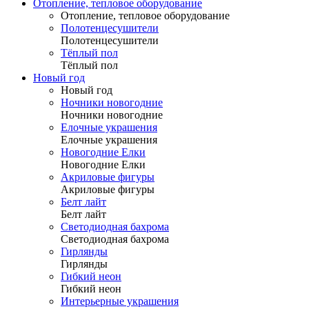
Отопление, тепловое оборудование
Отопление, тепловое оборудование
Полотенцесушители
Полотенцесушители
Тёплый пол
Тёплый пол
Новый год
Новый год
Ночники новогодние
Ночники новогодние
Елочные украшения
Елочные украшения
Новогодние Елки
Новогодние Елки
Акриловые фигуры
Акриловые фигуры
Белт лайт
Белт лайт
Светодиодная бахрома
Светодиодная бахрома
Гирлянды
Гирлянды
Гибкий неон
Гибкий неон
Интерьерные украшения