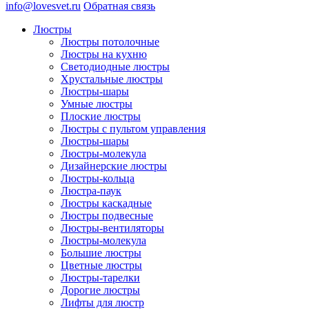
info@lovesvet.ru
Обратная связь
Люстры
Люстры потолочные
Люстры на кухню
Светодиодные люстры
Хрустальные люстры
Люстры-шары
Умные люстры
Плоские люстры
Люстры с пультом управления
Люстры-шары
Люстры-молекула
Дизайнерские люстры
Люстры-кольца
Люстра-паук
Люстры каскадные
Люстры подвесные
Люстры-вентиляторы
Люстры-молекула
Большие люстры
Цветные люстры
Люстры-тарелки
Дорогие люстры
Лифты для люстр