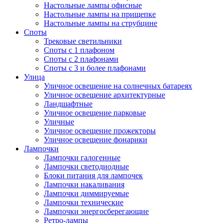
Настольные лампы офисные
Настольные лампы на прищепке
Настольные лампы на струбцине
Споты
Трековые светильники
Споты с 1 плафоном
Споты с 2 плафонами
Споты с 3 и более плафонами
Улица
Уличное освещение на солнечных батареях
Уличное освещение архитектурные
Ландшафтные
Уличное освещение парковые
Уличные
Уличное освещение прожекторы
Уличное освещение фонарики
Лампочки
Лампочки галогенные
Лампочки светодиодные
Блоки питания для лампочек
Лампочки накаливания
Лампочки диммируемые
Лампочки технические
Лампочки энергосберегающие
Ретро-лампы