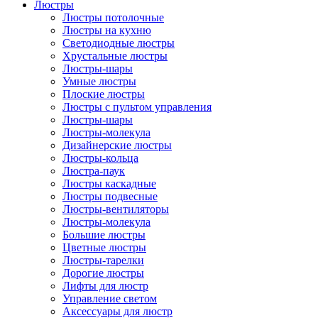
Люстры
Люстры потолочные
Люстры на кухню
Светодиодные люстры
Хрустальные люстры
Люстры-шары
Умные люстры
Плоские люстры
Люстры с пультом управления
Люстры-шары
Люстры-молекула
Дизайнерские люстры
Люстры-кольца
Люстра-паук
Люстры каскадные
Люстры подвесные
Люстры-вентиляторы
Люстры-молекула
Большие люстры
Цветные люстры
Люстры-тарелки
Дорогие люстры
Лифты для люстр
Управление светом
Аксессуары для люстр