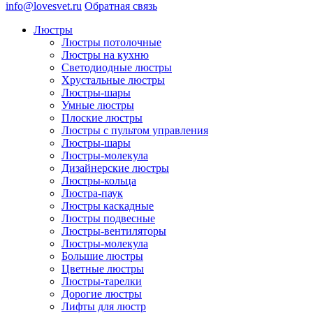
info@lovesvet.ru
Обратная связь
Люстры
Люстры потолочные
Люстры на кухню
Светодиодные люстры
Хрустальные люстры
Люстры-шары
Умные люстры
Плоские люстры
Люстры с пультом управления
Люстры-шары
Люстры-молекула
Дизайнерские люстры
Люстры-кольца
Люстра-паук
Люстры каскадные
Люстры подвесные
Люстры-вентиляторы
Люстры-молекула
Большие люстры
Цветные люстры
Люстры-тарелки
Дорогие люстры
Лифты для люстр