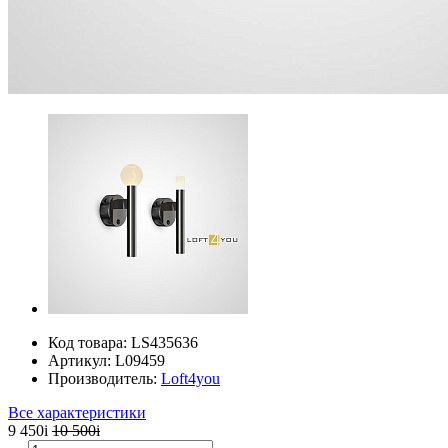
Код товара:
LS435636
Артикул:
L09459
Производитель:
Loft4you
Все характеристики
9 450
i
10 500
i