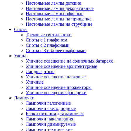
Настольные лампы детские
Настольные лампы декоративные
Настольные лампы офисные
Настольные лампы на прищепке
Настольные лампы на струбцине
Споты
Трековые светильники
Споты с 1 плафоном
Споты с 2 плафонами
Споты с 3 и более плафонами
Улица
Уличное освещение на солнечных батареях
Уличное освещение архитектурные
Ландшафтные
Уличное освещение парковые
Уличные
Уличное освещение прожекторы
Уличное освещение фонарики
Лампочки
Лампочки галогенные
Лампочки светодиодные
Блоки питания для лампочек
Лампочки накаливания
Лампочки диммируемые
Лампочки технические