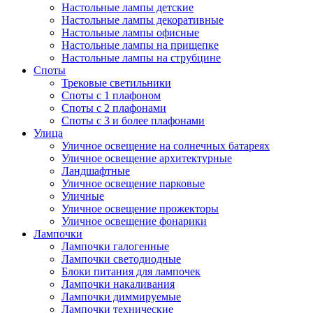
Настольные лампы детские
Настольные лампы декоративные
Настольные лампы офисные
Настольные лампы на прищепке
Настольные лампы на струбцине
Споты
Трековые светильники
Споты с 1 плафоном
Споты с 2 плафонами
Споты с 3 и более плафонами
Улица
Уличное освещение на солнечных батареях
Уличное освещение архитектурные
Ландшафтные
Уличное освещение парковые
Уличные
Уличное освещение прожекторы
Уличное освещение фонарики
Лампочки
Лампочки галогенные
Лампочки светодиодные
Блоки питания для лампочек
Лампочки накаливания
Лампочки диммируемые
Лампочки технические