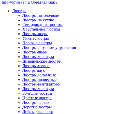
info@lovesvet.ru
Обратная связь
Люстры
Люстры потолочные
Люстры на кухню
Светодиодные люстры
Хрустальные люстры
Люстры-шары
Умные люстры
Плоские люстры
Люстры с пультом управления
Люстры-шары
Люстры-молекула
Дизайнерские люстры
Люстры-кольца
Люстра-паук
Люстры каскадные
Люстры подвесные
Люстры-вентиляторы
Люстры-молекула
Большие люстры
Цветные люстры
Люстры-тарелки
Дорогие люстры
Лифты для люстр