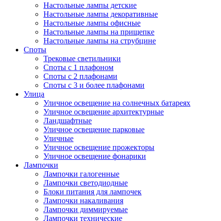
Настольные лампы детские
Настольные лампы декоративные
Настольные лампы офисные
Настольные лампы на прищепке
Настольные лампы на струбцине
Споты
Трековые светильники
Споты с 1 плафоном
Споты с 2 плафонами
Споты с 3 и более плафонами
Улица
Уличное освещение на солнечных батареях
Уличное освещение архитектурные
Ландшафтные
Уличное освещение парковые
Уличные
Уличное освещение прожекторы
Уличное освещение фонарики
Лампочки
Лампочки галогенные
Лампочки светодиодные
Блоки питания для лампочек
Лампочки накаливания
Лампочки диммируемые
Лампочки технические