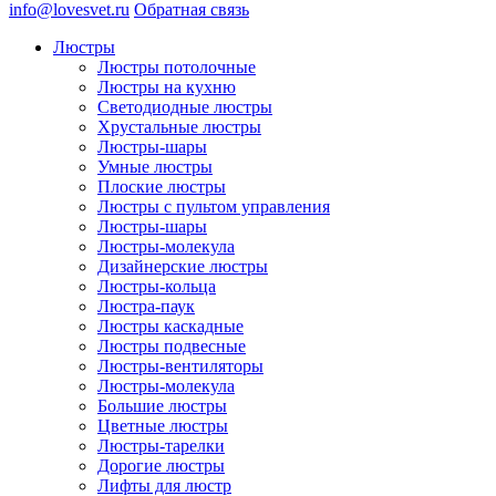
info@lovesvet.ru
Обратная связь
Люстры
Люстры потолочные
Люстры на кухню
Светодиодные люстры
Хрустальные люстры
Люстры-шары
Умные люстры
Плоские люстры
Люстры с пультом управления
Люстры-шары
Люстры-молекула
Дизайнерские люстры
Люстры-кольца
Люстра-паук
Люстры каскадные
Люстры подвесные
Люстры-вентиляторы
Люстры-молекула
Большие люстры
Цветные люстры
Люстры-тарелки
Дорогие люстры
Лифты для люстр