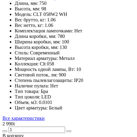
Длина, мм:
750
Высота, мм:
98
Модель:
CLT 058W2 WH
Вес брутто, кг:
1.06
Вес нетто, кг:
1.06
Комплектация лампочками:
Нет
Длина коробки, мм:
780
Ширина коробки, мм:
100
Высота коробки, мм:
130
Стиль:
Современный
Материал арматуры:
Металл
Коллекция:
Clt 058
Мощность одной лампы, Вт:
10
Световой поток, лм:
900
Степень пылевлагозащиты:
IP20
Наличие пульта:
Нет
Тип товара:
Бра
Тип цоколя:
LED
Объем, м3:
0.0101
Цвет арматуры:
Белый
Все характеристики
2 990
i
В корзину