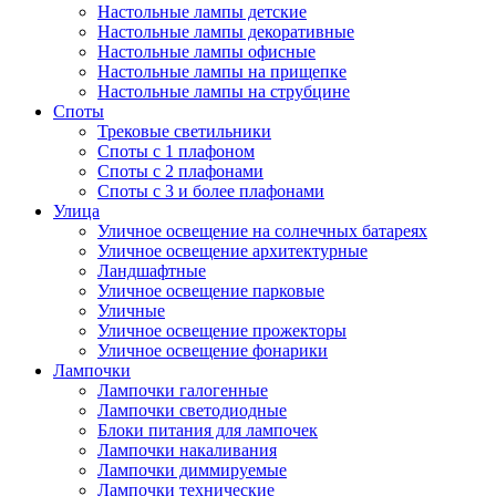
Настольные лампы детские
Настольные лампы декоративные
Настольные лампы офисные
Настольные лампы на прищепке
Настольные лампы на струбцине
Споты
Трековые светильники
Споты с 1 плафоном
Споты с 2 плафонами
Споты с 3 и более плафонами
Улица
Уличное освещение на солнечных батареях
Уличное освещение архитектурные
Ландшафтные
Уличное освещение парковые
Уличные
Уличное освещение прожекторы
Уличное освещение фонарики
Лампочки
Лампочки галогенные
Лампочки светодиодные
Блоки питания для лампочек
Лампочки накаливания
Лампочки диммируемые
Лампочки технические