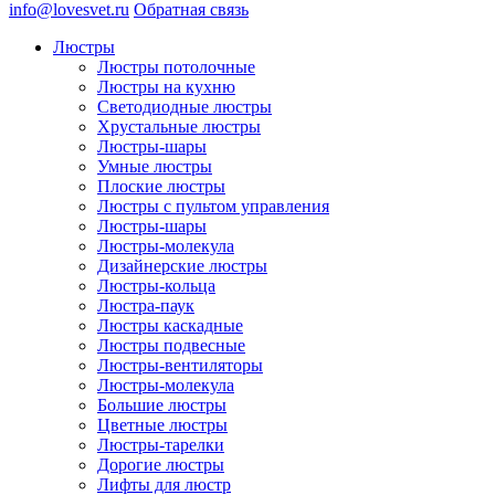
info@lovesvet.ru
Обратная связь
Люстры
Люстры потолочные
Люстры на кухню
Светодиодные люстры
Хрустальные люстры
Люстры-шары
Умные люстры
Плоские люстры
Люстры с пультом управления
Люстры-шары
Люстры-молекула
Дизайнерские люстры
Люстры-кольца
Люстра-паук
Люстры каскадные
Люстры подвесные
Люстры-вентиляторы
Люстры-молекула
Большие люстры
Цветные люстры
Люстры-тарелки
Дорогие люстры
Лифты для люстр