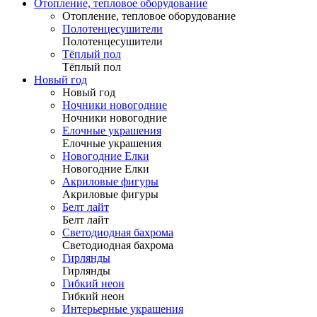
Отопление, тепловое оборудование
Отопление, тепловое оборудование
Полотенцесушители
Полотенцесушители
Тёплый пол
Тёплый пол
Новый год
Новый год
Ночники новогодние
Ночники новогодние
Елочные украшения
Елочные украшения
Новогодние Елки
Новогодние Елки
Акриловые фигуры
Акриловые фигуры
Белт лайт
Белт лайт
Светодиодная бахрома
Светодиодная бахрома
Гирлянды
Гирлянды
Гибкий неон
Гибкий неон
Интерьерные украшения