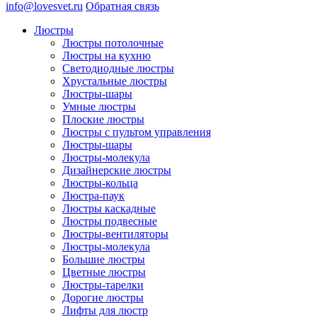
info@lovesvet.ru
Обратная связь
Люстры
Люстры потолочные
Люстры на кухню
Светодиодные люстры
Хрустальные люстры
Люстры-шары
Умные люстры
Плоские люстры
Люстры с пультом управления
Люстры-шары
Люстры-молекула
Дизайнерские люстры
Люстры-кольца
Люстра-паук
Люстры каскадные
Люстры подвесные
Люстры-вентиляторы
Люстры-молекула
Большие люстры
Цветные люстры
Люстры-тарелки
Дорогие люстры
Лифты для люстр