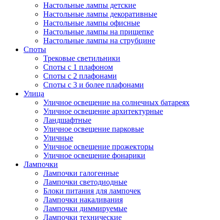
Настольные лампы детские
Настольные лампы декоративные
Настольные лампы офисные
Настольные лампы на прищепке
Настольные лампы на струбцине
Споты
Трековые светильники
Споты с 1 плафоном
Споты с 2 плафонами
Споты с 3 и более плафонами
Улица
Уличное освещение на солнечных батареях
Уличное освещение архитектурные
Ландшафтные
Уличное освещение парковые
Уличные
Уличное освещение прожекторы
Уличное освещение фонарики
Лампочки
Лампочки галогенные
Лампочки светодиодные
Блоки питания для лампочек
Лампочки накаливания
Лампочки диммируемые
Лампочки технические