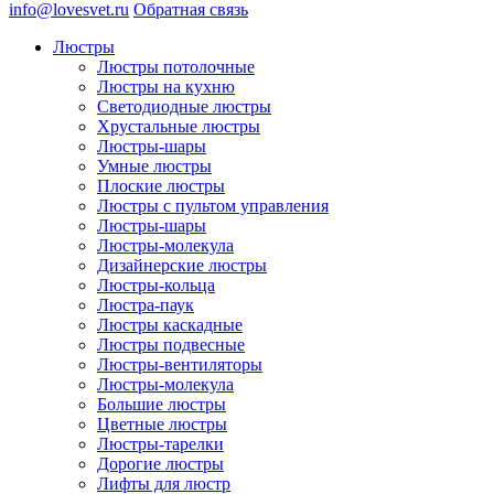
info@lovesvet.ru
Обратная связь
Люстры
Люстры потолочные
Люстры на кухню
Светодиодные люстры
Хрустальные люстры
Люстры-шары
Умные люстры
Плоские люстры
Люстры с пультом управления
Люстры-шары
Люстры-молекула
Дизайнерские люстры
Люстры-кольца
Люстра-паук
Люстры каскадные
Люстры подвесные
Люстры-вентиляторы
Люстры-молекула
Большие люстры
Цветные люстры
Люстры-тарелки
Дорогие люстры
Лифты для люстр