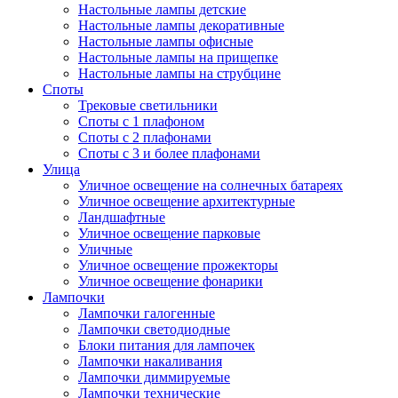
Настольные лампы детские
Настольные лампы декоративные
Настольные лампы офисные
Настольные лампы на прищепке
Настольные лампы на струбцине
Споты
Трековые светильники
Споты с 1 плафоном
Споты с 2 плафонами
Споты с 3 и более плафонами
Улица
Уличное освещение на солнечных батареях
Уличное освещение архитектурные
Ландшафтные
Уличное освещение парковые
Уличные
Уличное освещение прожекторы
Уличное освещение фонарики
Лампочки
Лампочки галогенные
Лампочки светодиодные
Блоки питания для лампочек
Лампочки накаливания
Лампочки диммируемые
Лампочки технические