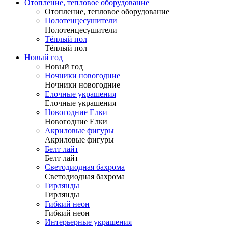
Отопление, тепловое оборудование
Отопление, тепловое оборудование
Полотенцесушители
Полотенцесушители
Тёплый пол
Тёплый пол
Новый год
Новый год
Ночники новогодние
Ночники новогодние
Елочные украшения
Елочные украшения
Новогодние Елки
Новогодние Елки
Акриловые фигуры
Акриловые фигуры
Белт лайт
Белт лайт
Светодиодная бахрома
Светодиодная бахрома
Гирлянды
Гирлянды
Гибкий неон
Гибкий неон
Интерьерные украшения