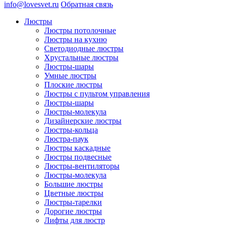
info@lovesvet.ru
Обратная связь
Люстры
Люстры потолочные
Люстры на кухню
Светодиодные люстры
Хрустальные люстры
Люстры-шары
Умные люстры
Плоские люстры
Люстры с пультом управления
Люстры-шары
Люстры-молекула
Дизайнерские люстры
Люстры-кольца
Люстра-паук
Люстры каскадные
Люстры подвесные
Люстры-вентиляторы
Люстры-молекула
Большие люстры
Цветные люстры
Люстры-тарелки
Дорогие люстры
Лифты для люстр