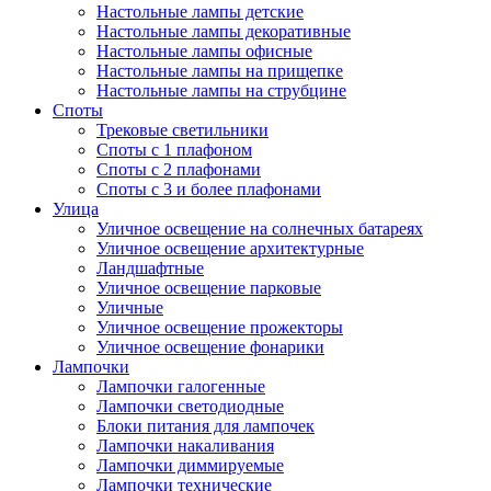
Настольные лампы детские
Настольные лампы декоративные
Настольные лампы офисные
Настольные лампы на прищепке
Настольные лампы на струбцине
Споты
Трековые светильники
Споты с 1 плафоном
Споты с 2 плафонами
Споты с 3 и более плафонами
Улица
Уличное освещение на солнечных батареях
Уличное освещение архитектурные
Ландшафтные
Уличное освещение парковые
Уличные
Уличное освещение прожекторы
Уличное освещение фонарики
Лампочки
Лампочки галогенные
Лампочки светодиодные
Блоки питания для лампочек
Лампочки накаливания
Лампочки диммируемые
Лампочки технические