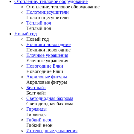
Отопление, тепловое оборудование
Отопление, тепловое оборудование
Полотенцесушители
Полотенцесушители
Тёплый пол
Тёплый пол
Новый год
Новый год
Ночники новогодние
Ночники новогодние
Елочные украшения
Елочные украшения
Новогодние Елки
Новогодние Елки
Акриловые фигуры
Акриловые фигуры
Белт лайт
Белт лайт
Светодиодная бахрома
Светодиодная бахрома
Гирлянды
Гирлянды
Гибкий неон
Гибкий неон
Интерьерные украшения