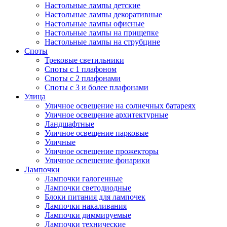
Настольные лампы детские
Настольные лампы декоративные
Настольные лампы офисные
Настольные лампы на прищепке
Настольные лампы на струбцине
Споты
Трековые светильники
Споты с 1 плафоном
Споты с 2 плафонами
Споты с 3 и более плафонами
Улица
Уличное освещение на солнечных батареях
Уличное освещение архитектурные
Ландшафтные
Уличное освещение парковые
Уличные
Уличное освещение прожекторы
Уличное освещение фонарики
Лампочки
Лампочки галогенные
Лампочки светодиодные
Блоки питания для лампочек
Лампочки накаливания
Лампочки диммируемые
Лампочки технические