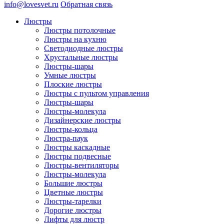
info@lovesvet.ru
Обратная связь
Люстры
Люстры потолочные
Люстры на кухню
Светодиодные люстры
Хрустальные люстры
Люстры-шары
Умные люстры
Плоские люстры
Люстры с пультом управления
Люстры-шары
Люстры-молекула
Дизайнерские люстры
Люстры-кольца
Люстра-паук
Люстры каскадные
Люстры подвесные
Люстры-вентиляторы
Люстры-молекула
Большие люстры
Цветные люстры
Люстры-тарелки
Дорогие люстры
Лифты для люстр