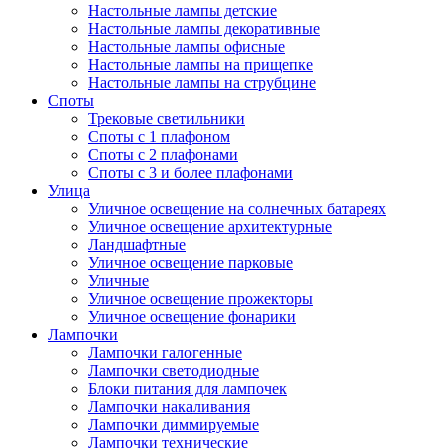
Настольные лампы детские
Настольные лампы декоративные
Настольные лампы офисные
Настольные лампы на прищепке
Настольные лампы на струбцине
Споты
Трековые светильники
Споты с 1 плафоном
Споты с 2 плафонами
Споты с 3 и более плафонами
Улица
Уличное освещение на солнечных батареях
Уличное освещение архитектурные
Ландшафтные
Уличное освещение парковые
Уличные
Уличное освещение прожекторы
Уличное освещение фонарики
Лампочки
Лампочки галогенные
Лампочки светодиодные
Блоки питания для лампочек
Лампочки накаливания
Лампочки диммируемые
Лампочки технические