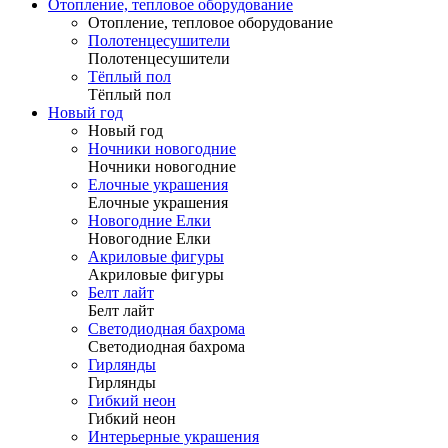
Отопление, тепловое оборудование
Отопление, тепловое оборудование
Полотенцесушители
Полотенцесушители
Тёплый пол
Тёплый пол
Новый год
Новый год
Ночники новогодние
Ночники новогодние
Елочные украшения
Елочные украшения
Новогодние Елки
Новогодние Елки
Акриловые фигуры
Акриловые фигуры
Белт лайт
Белт лайт
Светодиодная бахрома
Светодиодная бахрома
Гирлянды
Гирлянды
Гибкий неон
Гибкий неон
Интерьерные украшения