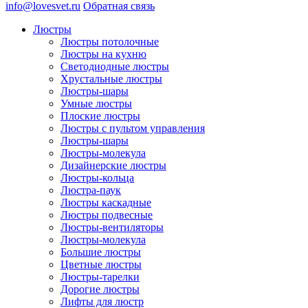
info@lovesvet.ru
Обратная связь
Люстры
Люстры потолочные
Люстры на кухню
Светодиодные люстры
Хрустальные люстры
Люстры-шары
Умные люстры
Плоские люстры
Люстры с пультом управления
Люстры-шары
Люстры-молекула
Дизайнерские люстры
Люстры-кольца
Люстра-паук
Люстры каскадные
Люстры подвесные
Люстры-вентиляторы
Люстры-молекула
Большие люстры
Цветные люстры
Люстры-тарелки
Дорогие люстры
Лифты для люстр