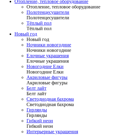
Отопление, тепловое оборудование
Отопление, тепловое оборудование
Полотенцесушители
Полотенцесушители
Тёплый пол
Тёплый пол
Новый год
Новый год
Ночники новогодние
Ночники новогодние
Елочные украшения
Елочные украшения
Новогодние Елки
Новогодние Елки
Акриловые фигуры
Акриловые фигуры
Белт лайт
Белт лайт
Светодиодная бахрома
Светодиодная бахрома
Гирлянды
Гирлянды
Гибкий неон
Гибкий неон
Интерьерные украшения