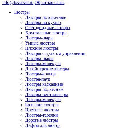
info@lovesvet.ru
Обратная связь
Люстры
Люстры потолочные
Люстры на кухню
Светодиодные люстры
Хрустальные люстры
Люстры-шары
Умные люстры
Плоские люстры
Люстры с пультом управления
Люстры-шары
Люстры-молекула
Дизайнерские люстры
Люстры-кольца
Люстра-паук
Люстры каскадные
Люстры подвесные
Люстры-вентиляторы
Люстры-молекула
Большие люстры
Цветные люстры
Люстры-тарелки
Дорогие люстры
Лифты для люстр