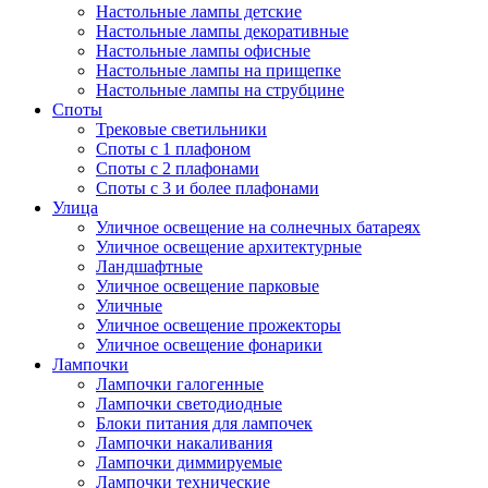
Настольные лампы детские
Настольные лампы декоративные
Настольные лампы офисные
Настольные лампы на прищепке
Настольные лампы на струбцине
Споты
Трековые светильники
Споты с 1 плафоном
Споты с 2 плафонами
Споты с 3 и более плафонами
Улица
Уличное освещение на солнечных батареях
Уличное освещение архитектурные
Ландшафтные
Уличное освещение парковые
Уличные
Уличное освещение прожекторы
Уличное освещение фонарики
Лампочки
Лампочки галогенные
Лампочки светодиодные
Блоки питания для лампочек
Лампочки накаливания
Лампочки диммируемые
Лампочки технические