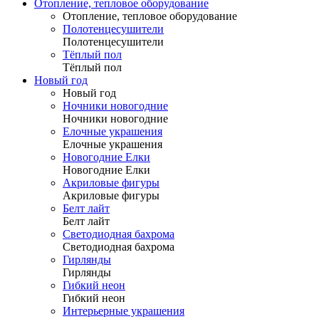
Отопление, тепловое оборудование
Отопление, тепловое оборудование
Полотенцесушители
Полотенцесушители
Тёплый пол
Тёплый пол
Новый год
Новый год
Ночники новогодние
Ночники новогодние
Елочные украшения
Елочные украшения
Новогодние Елки
Новогодние Елки
Акриловые фигуры
Акриловые фигуры
Белт лайт
Белт лайт
Светодиодная бахрома
Светодиодная бахрома
Гирлянды
Гирлянды
Гибкий неон
Гибкий неон
Интерьерные украшения