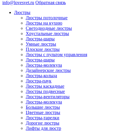
info@lovesvet.ru
Обратная связь
Люстры
Люстры потолочные
Люстры на кухню
Светодиодные люстры
Хрустальные люстры
Люстры-шары
Умные люстры
Плоские люстры
Люстры с пультом управления
Люстры-шары
Люстры-молекула
Дизайнерские люстры
Люстры-кольца
Люстра-паук
Люстры каскадные
Люстры подвесные
Люстры-вентиляторы
Люстры-молекула
Большие люстры
Цветные люстры
Люстры-тарелки
Дорогие люстры
Лифты для люстр