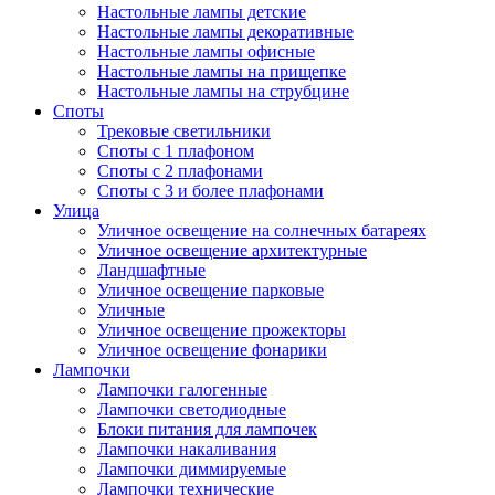
Настольные лампы детские
Настольные лампы декоративные
Настольные лампы офисные
Настольные лампы на прищепке
Настольные лампы на струбцине
Споты
Трековые светильники
Споты с 1 плафоном
Споты с 2 плафонами
Споты с 3 и более плафонами
Улица
Уличное освещение на солнечных батареях
Уличное освещение архитектурные
Ландшафтные
Уличное освещение парковые
Уличные
Уличное освещение прожекторы
Уличное освещение фонарики
Лампочки
Лампочки галогенные
Лампочки светодиодные
Блоки питания для лампочек
Лампочки накаливания
Лампочки диммируемые
Лампочки технические