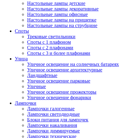
Настольные лампы детские
Настольные лампы декоративные
Настольные лампы офисные
Настольные лампы на прищепке
Настольные лампы на струбцине
Споты
Трековые светильники
Споты с 1 плафоном
Споты с 2 плафонами
Споты с 3 и более плафонами
Улица
Уличное освещение на солнечных батареях
Уличное освещение архитектурные
Ландшафтные
Уличное освещение парковые
Уличные
Уличное освещение прожекторы
Уличное освещение фонарики
Лампочки
Лампочки галогенные
Лампочки светодиодные
Блоки питания для лампочек
Лампочки накаливания
Лампочки диммируемые
Лампочки технические