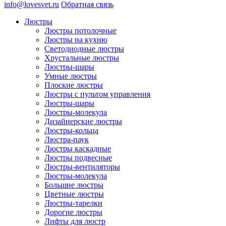
info@lovesvet.ru
Обратная связь
Люстры
Люстры потолочные
Люстры на кухню
Светодиодные люстры
Хрустальные люстры
Люстры-шары
Умные люстры
Плоские люстры
Люстры с пультом управления
Люстры-шары
Люстры-молекула
Дизайнерские люстры
Люстры-кольца
Люстра-паук
Люстры каскадные
Люстры подвесные
Люстры-вентиляторы
Люстры-молекула
Большие люстры
Цветные люстры
Люстры-тарелки
Дорогие люстры
Лифты для люстр