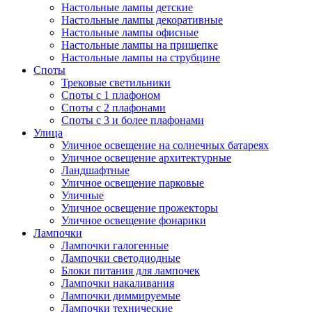
Настольные лампы детские
Настольные лампы декоративные
Настольные лампы офисные
Настольные лампы на прищепке
Настольные лампы на струбцине
Споты
Трековые светильники
Споты с 1 плафоном
Споты с 2 плафонами
Споты с 3 и более плафонами
Улица
Уличное освещение на солнечных батареях
Уличное освещение архитектурные
Ландшафтные
Уличное освещение парковые
Уличные
Уличное освещение прожекторы
Уличное освещение фонарики
Лампочки
Лампочки галогенные
Лампочки светодиодные
Блоки питания для лампочек
Лампочки накаливания
Лампочки диммируемые
Лампочки технические