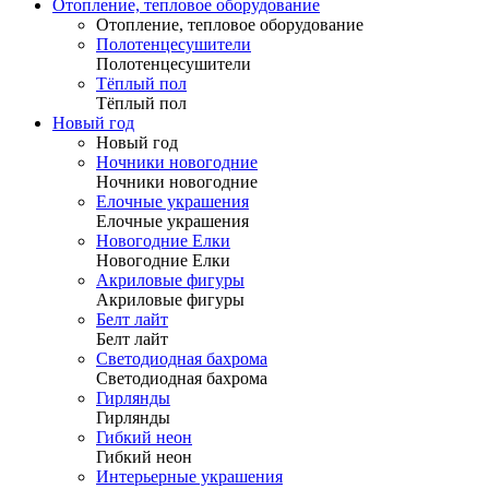
Отопление, тепловое оборудование
Отопление, тепловое оборудование
Полотенцесушители
Полотенцесушители
Тёплый пол
Тёплый пол
Новый год
Новый год
Ночники новогодние
Ночники новогодние
Елочные украшения
Елочные украшения
Новогодние Елки
Новогодние Елки
Акриловые фигуры
Акриловые фигуры
Белт лайт
Белт лайт
Светодиодная бахрома
Светодиодная бахрома
Гирлянды
Гирлянды
Гибкий неон
Гибкий неон
Интерьерные украшения