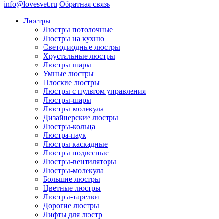
info@lovesvet.ru
Обратная связь
Люстры
Люстры потолочные
Люстры на кухню
Светодиодные люстры
Хрустальные люстры
Люстры-шары
Умные люстры
Плоские люстры
Люстры с пультом управления
Люстры-шары
Люстры-молекула
Дизайнерские люстры
Люстры-кольца
Люстра-паук
Люстры каскадные
Люстры подвесные
Люстры-вентиляторы
Люстры-молекула
Большие люстры
Цветные люстры
Люстры-тарелки
Дорогие люстры
Лифты для люстр