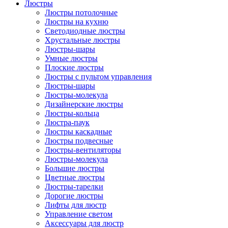
Люстры
Люстры потолочные
Люстры на кухню
Светодиодные люстры
Хрустальные люстры
Люстры-шары
Умные люстры
Плоские люстры
Люстры с пультом управления
Люстры-шары
Люстры-молекула
Дизайнерские люстры
Люстры-кольца
Люстра-паук
Люстры каскадные
Люстры подвесные
Люстры-вентиляторы
Люстры-молекула
Большие люстры
Цветные люстры
Люстры-тарелки
Дорогие люстры
Лифты для люстр
Управление светом
Аксессуары для люстр