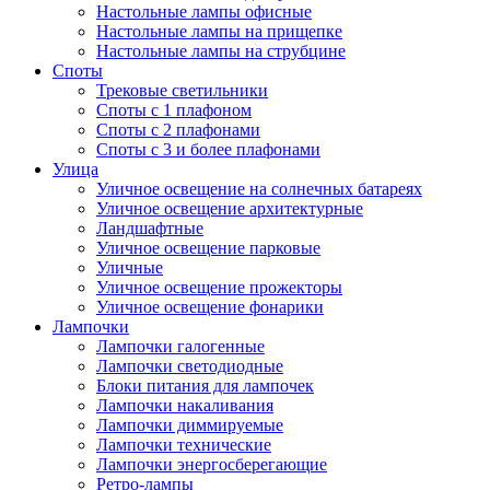
Настольные лампы офисные
Настольные лампы на прищепке
Настольные лампы на струбцине
Споты
Трековые светильники
Споты с 1 плафоном
Споты с 2 плафонами
Споты с 3 и более плафонами
Улица
Уличное освещение на солнечных батареях
Уличное освещение архитектурные
Ландшафтные
Уличное освещение парковые
Уличные
Уличное освещение прожекторы
Уличное освещение фонарики
Лампочки
Лампочки галогенные
Лампочки светодиодные
Блоки питания для лампочек
Лампочки накаливания
Лампочки диммируемые
Лампочки технические
Лампочки энергосберегающие
Ретро-лампы