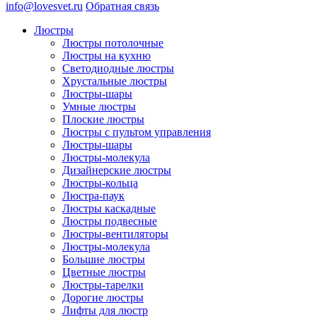
info@lovesvet.ru
Обратная связь
Люстры
Люстры потолочные
Люстры на кухню
Светодиодные люстры
Хрустальные люстры
Люстры-шары
Умные люстры
Плоские люстры
Люстры с пультом управления
Люстры-шары
Люстры-молекула
Дизайнерские люстры
Люстры-кольца
Люстра-паук
Люстры каскадные
Люстры подвесные
Люстры-вентиляторы
Люстры-молекула
Большие люстры
Цветные люстры
Люстры-тарелки
Дорогие люстры
Лифты для люстр