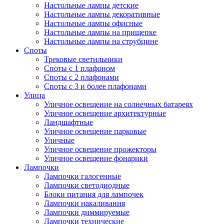
Настольные лампы детские
Настольные лампы декоративные
Настольные лампы офисные
Настольные лампы на прищепке
Настольные лампы на струбцине
Споты
Трековые светильники
Споты с 1 плафоном
Споты с 2 плафонами
Споты с 3 и более плафонами
Улица
Уличное освещение на солнечных батареях
Уличное освещение архитектурные
Ландшафтные
Уличное освещение парковые
Уличные
Уличное освещение прожекторы
Уличное освещение фонарики
Лампочки
Лампочки галогенные
Лампочки светодиодные
Блоки питания для лампочек
Лампочки накаливания
Лампочки диммируемые
Лампочки технические