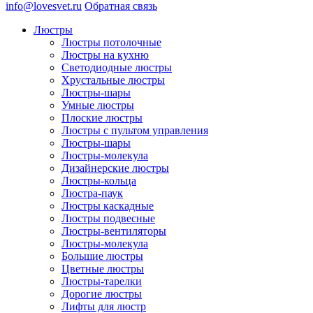
info@lovesvet.ru
Обратная связь
Люстры
Люстры потолочные
Люстры на кухню
Светодиодные люстры
Хрустальные люстры
Люстры-шары
Умные люстры
Плоские люстры
Люстры с пультом управления
Люстры-шары
Люстры-молекула
Дизайнерские люстры
Люстры-кольца
Люстра-паук
Люстры каскадные
Люстры подвесные
Люстры-вентиляторы
Люстры-молекула
Большие люстры
Цветные люстры
Люстры-тарелки
Дорогие люстры
Лифты для люстр