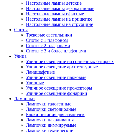
Настольные лампы детские
Настольные лампы декоративные
Настольные лампы офисные
Настольные лампы на прищепке
Настольные лампы на струбцине
Споты
Трековые светильники
Споты с 1 плафоном
Споты с 2 плафонами
Споты с 3 и более плафонами
Улица
Уличное освещение на солнечных батареях
Уличное освещение архитектурные
Ландшафтные
Уличное освещение парковые
Уличные
Уличное освещение прожекторы
Уличное освещение фонарики
Лампочки
Лампочки галогенные
Лампочки светодиодные
Блоки питания для лампочек
Лампочки накаливания
Лампочки диммируемые
Лампочки технические