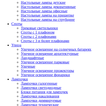
Настольные лампы детские
Настольные лампы декоративные
Настольные лампы офисные
Настольные лампы на прищепке
Настольные лампы на струбцине
Споты
Трековые светильники
Споты с 1 плафоном
Споты с 2 плафонами
Споты с 3 и более плафонами
Улица
Уличное освещение на солнечных батареях
Уличное освещение архитектурные
Ландшафтные
Уличное освещение парковые
Уличные
Уличное освещение прожекторы
Уличное освещение фонарики
Лампочки
Лампочки галогенные
Лампочки светодиодные
Блоки питания для лампочек
Лампочки накаливания
Лампочки диммируемые
Лампочки технические