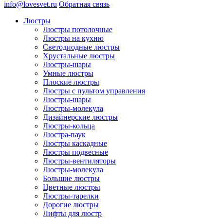
info@lovesvet.ru
Обратная связь
Люстры
Люстры потолочные
Люстры на кухню
Светодиодные люстры
Хрустальные люстры
Люстры-шары
Умные люстры
Плоские люстры
Люстры с пультом управления
Люстры-шары
Люстры-молекула
Дизайнерские люстры
Люстры-кольца
Люстра-паук
Люстры каскадные
Люстры подвесные
Люстры-вентиляторы
Люстры-молекула
Большие люстры
Цветные люстры
Люстры-тарелки
Дорогие люстры
Лифты для люстр