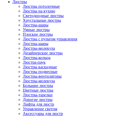
Люстры
Люстры потолочные
Люстры на кухню
Светодиодные люстры
Хрустальные люстры
Люстры-шары
Умные люстры
Плоские люстры
Люстры с пультом управления
Люстры-шары
Люстры-молекула
Дизайнерские люстры
Люстры-кольца
Люстра-паук
Люстры каскадные
Люстры подвесные
Люстры-вентиляторы
Люстры-молекула
Большие люстры
Цветные люстры
Люстры-тарелки
Дорогие люстры
Лифты для люстр
Управление светом
Аксессуары для люстр