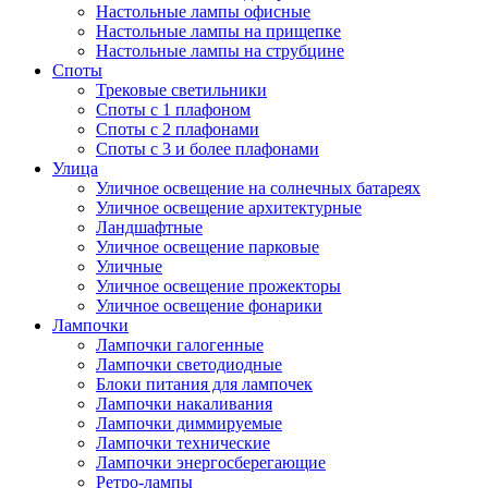
Настольные лампы офисные
Настольные лампы на прищепке
Настольные лампы на струбцине
Споты
Трековые светильники
Споты с 1 плафоном
Споты с 2 плафонами
Споты с 3 и более плафонами
Улица
Уличное освещение на солнечных батареях
Уличное освещение архитектурные
Ландшафтные
Уличное освещение парковые
Уличные
Уличное освещение прожекторы
Уличное освещение фонарики
Лампочки
Лампочки галогенные
Лампочки светодиодные
Блоки питания для лампочек
Лампочки накаливания
Лампочки диммируемые
Лампочки технические
Лампочки энергосберегающие
Ретро-лампы