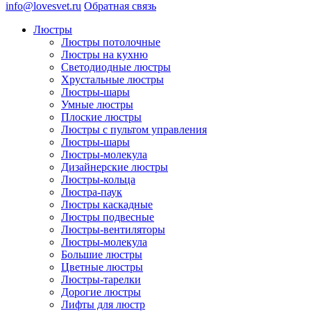
info@lovesvet.ru
Обратная связь
Люстры
Люстры потолочные
Люстры на кухню
Светодиодные люстры
Хрустальные люстры
Люстры-шары
Умные люстры
Плоские люстры
Люстры с пультом управления
Люстры-шары
Люстры-молекула
Дизайнерские люстры
Люстры-кольца
Люстра-паук
Люстры каскадные
Люстры подвесные
Люстры-вентиляторы
Люстры-молекула
Большие люстры
Цветные люстры
Люстры-тарелки
Дорогие люстры
Лифты для люстр