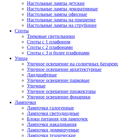
Настольные лампы детские
Настольные лампы декоративные
Настольные лампы офисные
Настольные лампы на прищепке
Настольные лампы на струбцине
Споты
Трековые светильники
Споты с 1 плафоном
Споты с 2 плафонами
Споты с 3 и более плафонами
Улица
Уличное освещение на солнечных батареях
Уличное освещение архитектурные
Ландшафтные
Уличное освещение парковые
Уличные
Уличное освещение прожекторы
Уличное освещение фонарики
Лампочки
Лампочки галогенные
Лампочки светодиодные
Блоки питания для лампочек
Лампочки накаливания
Лампочки диммируемые
Лампочки технические