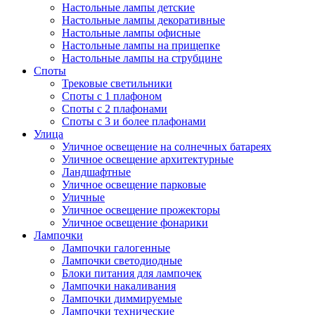
Настольные лампы детские
Настольные лампы декоративные
Настольные лампы офисные
Настольные лампы на прищепке
Настольные лампы на струбцине
Споты
Трековые светильники
Споты с 1 плафоном
Споты с 2 плафонами
Споты с 3 и более плафонами
Улица
Уличное освещение на солнечных батареях
Уличное освещение архитектурные
Ландшафтные
Уличное освещение парковые
Уличные
Уличное освещение прожекторы
Уличное освещение фонарики
Лампочки
Лампочки галогенные
Лампочки светодиодные
Блоки питания для лампочек
Лампочки накаливания
Лампочки диммируемые
Лампочки технические