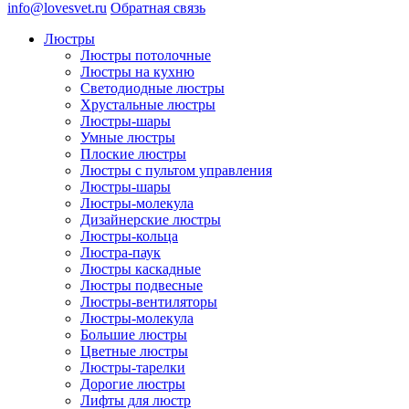
info@lovesvet.ru
Обратная связь
Люстры
Люстры потолочные
Люстры на кухню
Светодиодные люстры
Хрустальные люстры
Люстры-шары
Умные люстры
Плоские люстры
Люстры с пультом управления
Люстры-шары
Люстры-молекула
Дизайнерские люстры
Люстры-кольца
Люстра-паук
Люстры каскадные
Люстры подвесные
Люстры-вентиляторы
Люстры-молекула
Большие люстры
Цветные люстры
Люстры-тарелки
Дорогие люстры
Лифты для люстр