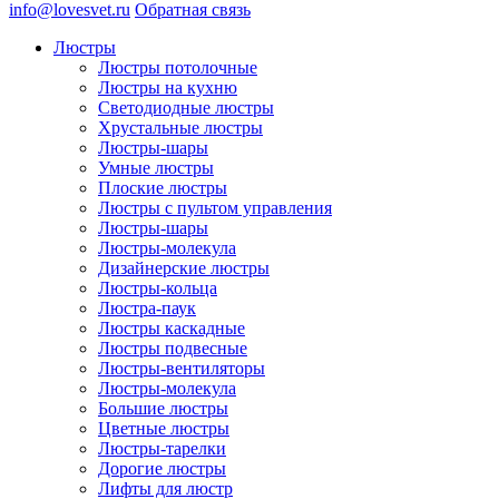
info@lovesvet.ru
Обратная связь
Люстры
Люстры потолочные
Люстры на кухню
Светодиодные люстры
Хрустальные люстры
Люстры-шары
Умные люстры
Плоские люстры
Люстры с пультом управления
Люстры-шары
Люстры-молекула
Дизайнерские люстры
Люстры-кольца
Люстра-паук
Люстры каскадные
Люстры подвесные
Люстры-вентиляторы
Люстры-молекула
Большие люстры
Цветные люстры
Люстры-тарелки
Дорогие люстры
Лифты для люстр