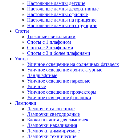
Настольные лампы детские
Настольные лампы декоративные
Настольные лампы офисные
Настольные лампы на прищепке
Настольные лампы на струбцине
Споты
Трековые светильники
Споты с 1 плафоном
Споты с 2 плафонами
Споты с 3 и более плафонами
Улица
Уличное освещение на солнечных батареях
Уличное освещение архитектурные
Ландшафтные
Уличное освещение парковые
Уличные
Уличное освещение прожекторы
Уличное освещение фонарики
Лампочки
Лампочки галогенные
Лампочки светодиодные
Блоки питания для лампочек
Лампочки накаливания
Лампочки диммируемые
Лампочки технические