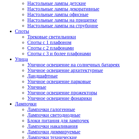
Настольные лампы детские
Настольные лампы декоративные
Настольные лампы офисные
Настольные лампы на прищепке
Настольные лампы на струбцине
Споты
Трековые светильники
Споты с 1 плафоном
Споты с 2 плафонами
Споты с 3 и более плафонами
Улица
Уличное освещение на солнечных батареях
Уличное освещение архитектурные
Ландшафтные
Уличное освещение парковые
Уличные
Уличное освещение прожекторы
Уличное освещение фонарики
Лампочки
Лампочки галогенные
Лампочки светодиодные
Блоки питания для лампочек
Лампочки накаливания
Лампочки диммируемые
Лампочки технические