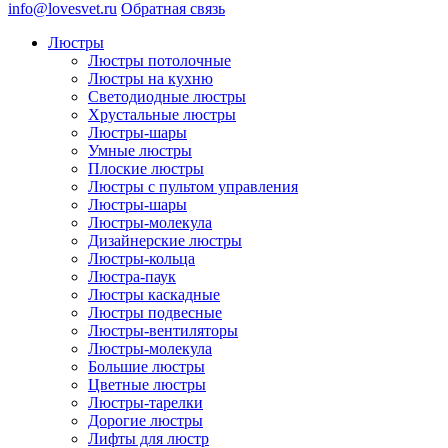
info@lovesvet.ru
Обратная связь
Люстры
Люстры потолочные
Люстры на кухню
Светодиодные люстры
Хрустальные люстры
Люстры-шары
Умные люстры
Плоские люстры
Люстры с пультом управления
Люстры-шары
Люстры-молекула
Дизайнерские люстры
Люстры-кольца
Люстра-паук
Люстры каскадные
Люстры подвесные
Люстры-вентиляторы
Люстры-молекула
Большие люстры
Цветные люстры
Люстры-тарелки
Дорогие люстры
Лифты для люстр