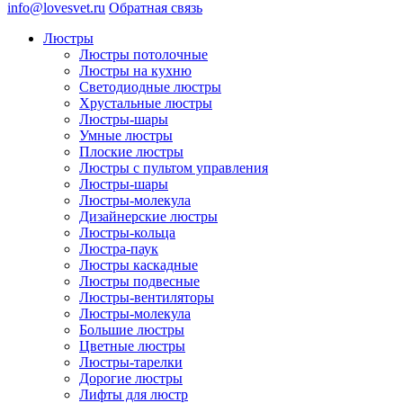
info@lovesvet.ru
Обратная связь
Люстры
Люстры потолочные
Люстры на кухню
Светодиодные люстры
Хрустальные люстры
Люстры-шары
Умные люстры
Плоские люстры
Люстры с пультом управления
Люстры-шары
Люстры-молекула
Дизайнерские люстры
Люстры-кольца
Люстра-паук
Люстры каскадные
Люстры подвесные
Люстры-вентиляторы
Люстры-молекула
Большие люстры
Цветные люстры
Люстры-тарелки
Дорогие люстры
Лифты для люстр