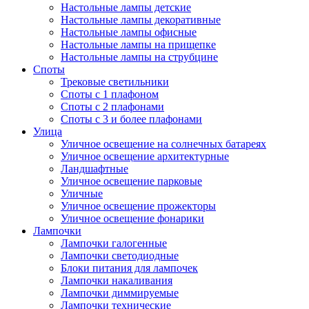
Настольные лампы детские
Настольные лампы декоративные
Настольные лампы офисные
Настольные лампы на прищепке
Настольные лампы на струбцине
Споты
Трековые светильники
Споты с 1 плафоном
Споты с 2 плафонами
Споты с 3 и более плафонами
Улица
Уличное освещение на солнечных батареях
Уличное освещение архитектурные
Ландшафтные
Уличное освещение парковые
Уличные
Уличное освещение прожекторы
Уличное освещение фонарики
Лампочки
Лампочки галогенные
Лампочки светодиодные
Блоки питания для лампочек
Лампочки накаливания
Лампочки диммируемые
Лампочки технические