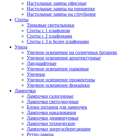
Настольные лампы офисные
Настольные лампы на прищепке
Настольные лампы на струбцине
Споты
Трековые светильники
Споты с 1 плафоном
Споты с 2 плафонами
Споты с 3 и более плафонами
Улица
Уличное освещение на солнечных батареях
Уличное освещение архитектурные
Ландшафтные
Уличное освещение парковые
Уличные
Уличное освещение прожекторы
Уличное освещение фонарики
Лампочки
Лампочки галогенные
Лампочки светодиодные
Блоки питания для лампочек
Лампочки накаливания
Лампочки диммируемые
Лампочки технические
Лампочки энергосберегающие
Ретро-лампы