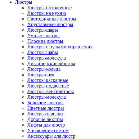
Люстры
Люстры потолочные
Люстры на кухню
Светодиодные люстры
Хрустальные люстры
Люстры-шары
Умные люстры
Плоские люстры
Люстры с пультом управления
Люстры-шары
Люстры-молекула
Дизайнерские люстры
Люстры-кольца
Люстра-паук
Люстры каскадные
Люстры подвесные
Люстры-вентиляторы
Люстры-молекула
Большие люстры
Цветные люстры
Люстры-тарелки
Дорогие люстры
Лифты для люстр
Управление светом
Аксессуары для люстр