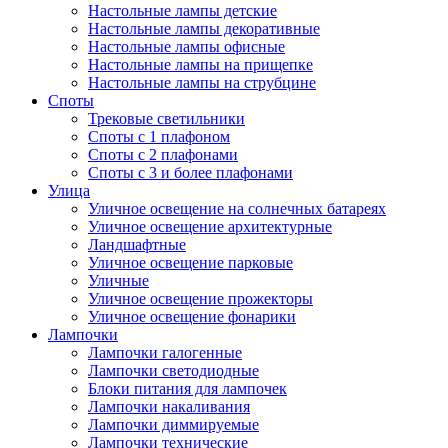
Настольные лампы детские
Настольные лампы декоративные
Настольные лампы офисные
Настольные лампы на прищепке
Настольные лампы на струбцине
Споты
Трековые светильники
Споты с 1 плафоном
Споты с 2 плафонами
Споты с 3 и более плафонами
Улица
Уличное освещение на солнечных батареях
Уличное освещение архитектурные
Ландшафтные
Уличное освещение парковые
Уличные
Уличное освещение прожекторы
Уличное освещение фонарики
Лампочки
Лампочки галогенные
Лампочки светодиодные
Блоки питания для лампочек
Лампочки накаливания
Лампочки диммируемые
Лампочки технические