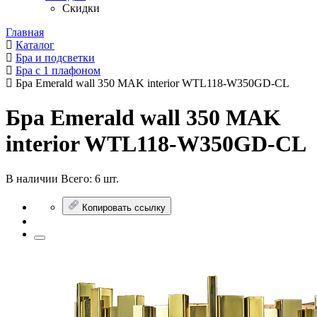
Скидки
Главная
Каталог
Бра и подсветки
Бра с 1 плафоном
Бра Emerald wall 350 MAK interior WTL118-W350GD-CL
Бра Emerald wall 350 MAK
interior WTL118-W350GD-CL
В наличии
Всего:
6 шт.
Копировать ссылку