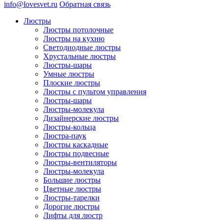
info@lovesvet.ru
Обратная связь
Люстры
Люстры потолочные
Люстры на кухню
Светодиодные люстры
Хрустальные люстры
Люстры-шары
Умные люстры
Плоские люстры
Люстры с пультом управления
Люстры-шары
Люстры-молекула
Дизайнерские люстры
Люстры-кольца
Люстра-паук
Люстры каскадные
Люстры подвесные
Люстры-вентиляторы
Люстры-молекула
Большие люстры
Цветные люстры
Люстры-тарелки
Дорогие люстры
Лифты для люстр