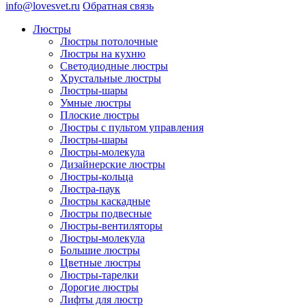
info@lovesvet.ru
Обратная связь
Люстры
Люстры потолочные
Люстры на кухню
Светодиодные люстры
Хрустальные люстры
Люстры-шары
Умные люстры
Плоские люстры
Люстры с пультом управления
Люстры-шары
Люстры-молекула
Дизайнерские люстры
Люстры-кольца
Люстра-паук
Люстры каскадные
Люстры подвесные
Люстры-вентиляторы
Люстры-молекула
Большие люстры
Цветные люстры
Люстры-тарелки
Дорогие люстры
Лифты для люстр