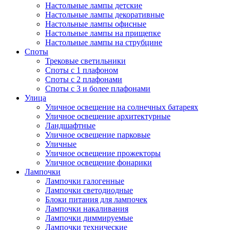
Настольные лампы детские
Настольные лампы декоративные
Настольные лампы офисные
Настольные лампы на прищепке
Настольные лампы на струбцине
Споты
Трековые светильники
Споты с 1 плафоном
Споты с 2 плафонами
Споты с 3 и более плафонами
Улица
Уличное освещение на солнечных батареях
Уличное освещение архитектурные
Ландшафтные
Уличное освещение парковые
Уличные
Уличное освещение прожекторы
Уличное освещение фонарики
Лампочки
Лампочки галогенные
Лампочки светодиодные
Блоки питания для лампочек
Лампочки накаливания
Лампочки диммируемые
Лампочки технические