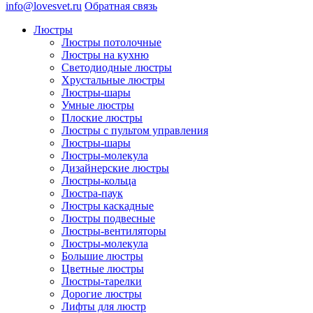
info@lovesvet.ru
Обратная связь
Люстры
Люстры потолочные
Люстры на кухню
Светодиодные люстры
Хрустальные люстры
Люстры-шары
Умные люстры
Плоские люстры
Люстры с пультом управления
Люстры-шары
Люстры-молекула
Дизайнерские люстры
Люстры-кольца
Люстра-паук
Люстры каскадные
Люстры подвесные
Люстры-вентиляторы
Люстры-молекула
Большие люстры
Цветные люстры
Люстры-тарелки
Дорогие люстры
Лифты для люстр