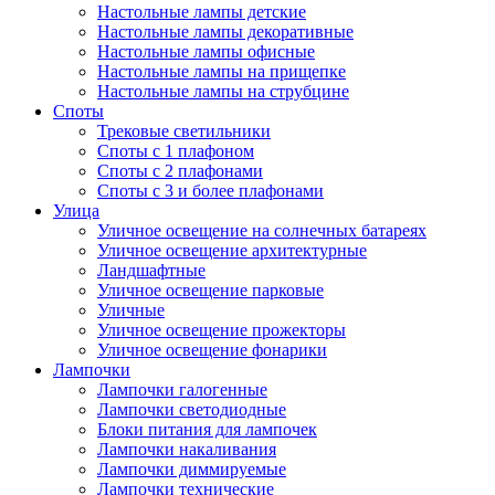
Настольные лампы детские
Настольные лампы декоративные
Настольные лампы офисные
Настольные лампы на прищепке
Настольные лампы на струбцине
Споты
Трековые светильники
Споты с 1 плафоном
Споты с 2 плафонами
Споты с 3 и более плафонами
Улица
Уличное освещение на солнечных батареях
Уличное освещение архитектурные
Ландшафтные
Уличное освещение парковые
Уличные
Уличное освещение прожекторы
Уличное освещение фонарики
Лампочки
Лампочки галогенные
Лампочки светодиодные
Блоки питания для лампочек
Лампочки накаливания
Лампочки диммируемые
Лампочки технические