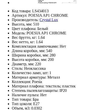
Код товара:
LS434013
Артикул:
POESIA AP1 CHROME
Производитель:
Crystal Lux
Высота, мм:
510
Цвет плафона:
Белый
Модель:
POESIA AP1 CHROME
Вес брутто, кг:
1.64
Вес нетто, кг:
1.64
Комплектация лампочками:
Нет
Длина коробки, мм:
540
Ширина коробки, мм:
280
Высота коробки, мм:
200
Диаметр, мм:
220
Стиль:
Неоклассика
Количество ламп, шт:
1
Материал арматуры:
Металл
Коллекция:
Poesia
Материал плафона:
текстиль; пластик
Степень пылевлагозащиты:
IP20
Наличие пульта:
Нет
Тип товара:
Бра
Тип цоколя:
Е27
Объем, м3:
0.0302