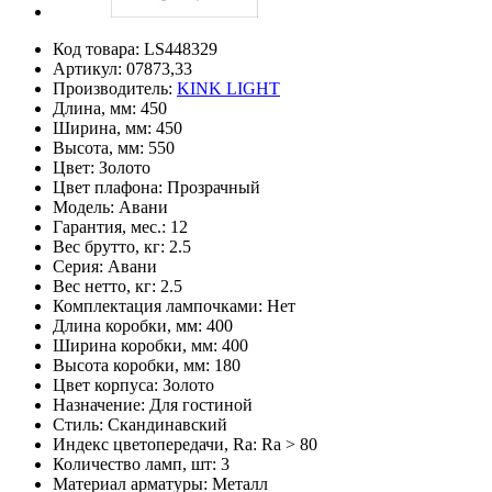
Код товара:
LS448329
Артикул:
07873,33
Производитель:
KINK LIGHT
Длина, мм:
450
Ширина, мм:
450
Высота, мм:
550
Цвет:
Золото
Цвет плафона:
Прозрачный
Модель:
Авани
Гарантия, мес.:
12
Вес брутто, кг:
2.5
Серия:
Авани
Вес нетто, кг:
2.5
Комплектация лампочками:
Нет
Длина коробки, мм:
400
Ширина коробки, мм:
400
Высота коробки, мм:
180
Цвет корпуса:
Золото
Назначение:
Для гостиной
Стиль:
Скандинавский
Индекс цветопередачи, Ra:
Ra > 80
Количество ламп, шт:
3
Материал арматуры:
Металл