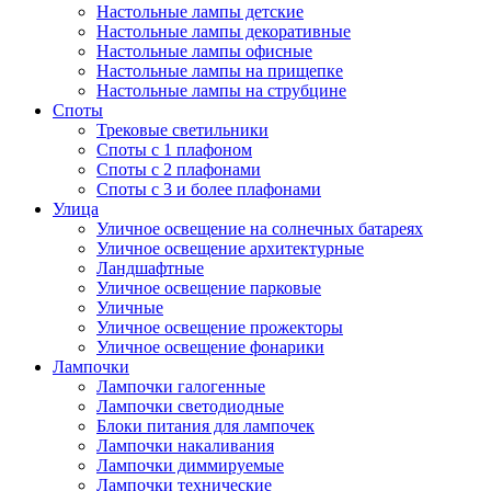
Настольные лампы детские
Настольные лампы декоративные
Настольные лампы офисные
Настольные лампы на прищепке
Настольные лампы на струбцине
Споты
Трековые светильники
Споты с 1 плафоном
Споты с 2 плафонами
Споты с 3 и более плафонами
Улица
Уличное освещение на солнечных батареях
Уличное освещение архитектурные
Ландшафтные
Уличное освещение парковые
Уличные
Уличное освещение прожекторы
Уличное освещение фонарики
Лампочки
Лампочки галогенные
Лампочки светодиодные
Блоки питания для лампочек
Лампочки накаливания
Лампочки диммируемые
Лампочки технические