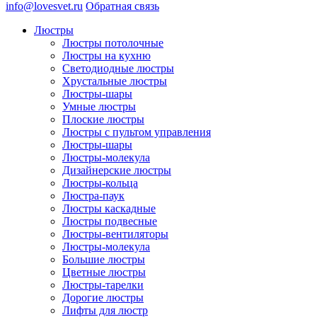
info@lovesvet.ru
Обратная связь
Люстры
Люстры потолочные
Люстры на кухню
Светодиодные люстры
Хрустальные люстры
Люстры-шары
Умные люстры
Плоские люстры
Люстры с пультом управления
Люстры-шары
Люстры-молекула
Дизайнерские люстры
Люстры-кольца
Люстра-паук
Люстры каскадные
Люстры подвесные
Люстры-вентиляторы
Люстры-молекула
Большие люстры
Цветные люстры
Люстры-тарелки
Дорогие люстры
Лифты для люстр