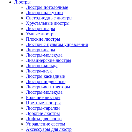
Люстры
Люстры потолочные
Люстры на кухню
Светодиодные люстры
Хрустальные люстры
Люстры-шары
Умные люстры
Плоские люстры
Люстры с пультом управления
Люстры-шары
Люстры-молекула
Дизайнерские люстры
Люстры-кольца
Люстра-паук
Люстры каскадные
Люстры подвесные
Люстры-вентиляторы
Люстры-молекула
Большие люстры
Цветные люстры
Люстры-тарелки
Дорогие люстры
Лифты для люстр
Управление светом
Аксессуары для люстр