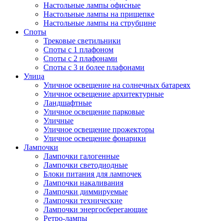
Настольные лампы офисные
Настольные лампы на прищепке
Настольные лампы на струбцине
Споты
Трековые светильники
Споты с 1 плафоном
Споты с 2 плафонами
Споты с 3 и более плафонами
Улица
Уличное освещение на солнечных батареях
Уличное освещение архитектурные
Ландшафтные
Уличное освещение парковые
Уличные
Уличное освещение прожекторы
Уличное освещение фонарики
Лампочки
Лампочки галогенные
Лампочки светодиодные
Блоки питания для лампочек
Лампочки накаливания
Лампочки диммируемые
Лампочки технические
Лампочки энергосберегающие
Ретро-лампы