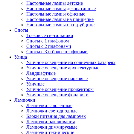
Настольные лампы детские
Настольные лампы декоративные
Настольные лампы офисные
Настольные лампы на прищепке
Настольные лампы на струбцине
Споты
Трековые светильники
Споты с 1 плафоном
Споты с 2 плафонами
Споты с 3 и более плафонами
Улица
Уличное освещение на солнечных батареях
Уличное освещение архитектурные
Ландшафтные
Уличное освещение парковые
Уличные
Уличное освещение прожекторы
Уличное освещение фонарики
Лампочки
Лампочки галогенные
Лампочки светодиодные
Блоки питания для лампочек
Лампочки накаливания
Лампочки диммируемые
Лампочки технические