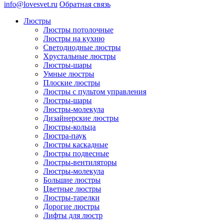
info@lovesvet.ru
Обратная связь
Люстры
Люстры потолочные
Люстры на кухню
Светодиодные люстры
Хрустальные люстры
Люстры-шары
Умные люстры
Плоские люстры
Люстры с пультом управления
Люстры-шары
Люстры-молекула
Дизайнерские люстры
Люстры-кольца
Люстра-паук
Люстры каскадные
Люстры подвесные
Люстры-вентиляторы
Люстры-молекула
Большие люстры
Цветные люстры
Люстры-тарелки
Дорогие люстры
Лифты для люстр