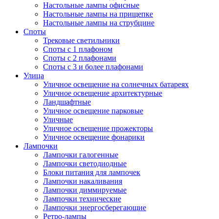
Настольные лампы офисные
Настольные лампы на прищепке
Настольные лампы на струбцине
Споты
Трековые светильники
Споты с 1 плафоном
Споты с 2 плафонами
Споты с 3 и более плафонами
Улица
Уличное освещение на солнечных батареях
Уличное освещение архитектурные
Ландшафтные
Уличное освещение парковые
Уличные
Уличное освещение прожекторы
Уличное освещение фонарики
Лампочки
Лампочки галогенные
Лампочки светодиодные
Блоки питания для лампочек
Лампочки накаливания
Лампочки диммируемые
Лампочки технические
Лампочки энергосберегающие
Ретро-лампы