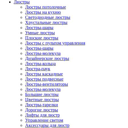
Люстры
Люстры потолочные
Люстры на кухню
Светодиодные люстры
Хрустальные люстры
Люстры-шары
Умные люстры
Плоские люстры
Люстры с пультом управления
Люстры-шары
Люстры-молекула
Дизайнерские люстры
Люстры-кольца
Люстра-паук
Люстры каскадные
Люстры подвесные
Люстры-вентиляторы
Люстры-молекула
Большие люстры
Цветные люстры
Люстры-тарелки
Дорогие люстры
Лифты для люстр
Управление светом
Аксессуары для люстр