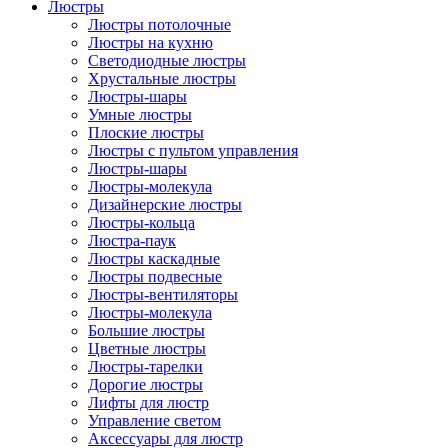
Люстры
Люстры потолочные
Люстры на кухню
Светодиодные люстры
Хрустальные люстры
Люстры-шары
Умные люстры
Плоские люстры
Люстры с пультом управления
Люстры-шары
Люстры-молекула
Дизайнерские люстры
Люстры-кольца
Люстра-паук
Люстры каскадные
Люстры подвесные
Люстры-вентиляторы
Люстры-молекула
Большие люстры
Цветные люстры
Люстры-тарелки
Дорогие люстры
Лифты для люстр
Управление светом
Аксессуары для люстр