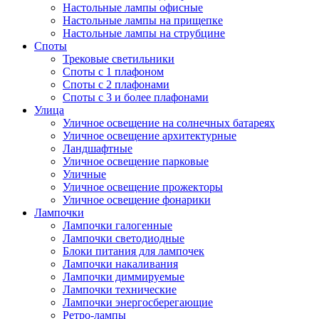
Настольные лампы офисные
Настольные лампы на прищепке
Настольные лампы на струбцине
Споты
Трековые светильники
Споты с 1 плафоном
Споты с 2 плафонами
Споты с 3 и более плафонами
Улица
Уличное освещение на солнечных батареях
Уличное освещение архитектурные
Ландшафтные
Уличное освещение парковые
Уличные
Уличное освещение прожекторы
Уличное освещение фонарики
Лампочки
Лампочки галогенные
Лампочки светодиодные
Блоки питания для лампочек
Лампочки накаливания
Лампочки диммируемые
Лампочки технические
Лампочки энергосберегающие
Ретро-лампы