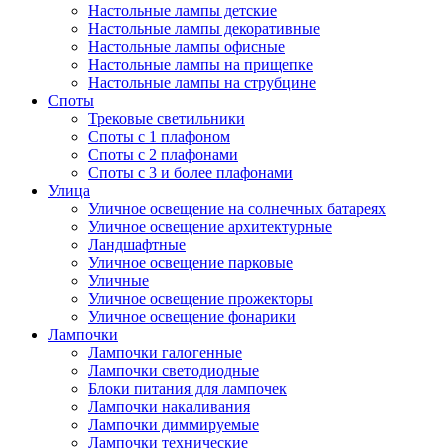
Настольные лампы детские
Настольные лампы декоративные
Настольные лампы офисные
Настольные лампы на прищепке
Настольные лампы на струбцине
Споты
Трековые светильники
Споты с 1 плафоном
Споты с 2 плафонами
Споты с 3 и более плафонами
Улица
Уличное освещение на солнечных батареях
Уличное освещение архитектурные
Ландшафтные
Уличное освещение парковые
Уличные
Уличное освещение прожекторы
Уличное освещение фонарики
Лампочки
Лампочки галогенные
Лампочки светодиодные
Блоки питания для лампочек
Лампочки накаливания
Лампочки диммируемые
Лампочки технические