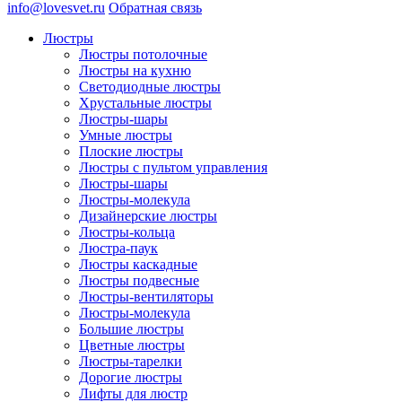
info@lovesvet.ru
Обратная связь
Люстры
Люстры потолочные
Люстры на кухню
Светодиодные люстры
Хрустальные люстры
Люстры-шары
Умные люстры
Плоские люстры
Люстры с пультом управления
Люстры-шары
Люстры-молекула
Дизайнерские люстры
Люстры-кольца
Люстра-паук
Люстры каскадные
Люстры подвесные
Люстры-вентиляторы
Люстры-молекула
Большие люстры
Цветные люстры
Люстры-тарелки
Дорогие люстры
Лифты для люстр