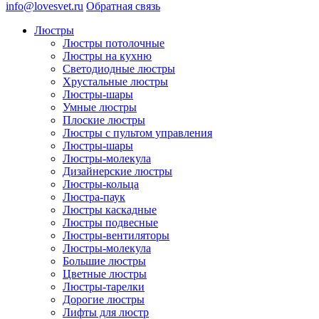
info@lovesvet.ru
Обратная связь
Люстры
Люстры потолочные
Люстры на кухню
Светодиодные люстры
Хрустальные люстры
Люстры-шары
Умные люстры
Плоские люстры
Люстры с пультом управления
Люстры-шары
Люстры-молекула
Дизайнерские люстры
Люстры-кольца
Люстра-паук
Люстры каскадные
Люстры подвесные
Люстры-вентиляторы
Люстры-молекула
Большие люстры
Цветные люстры
Люстры-тарелки
Дорогие люстры
Лифты для люстр