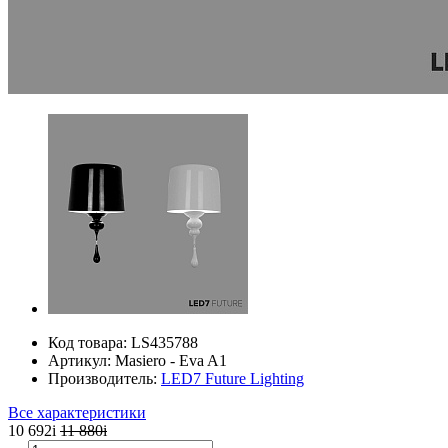
Код товара:
LS435788
Артикул:
Masiero - Eva A1
Производитель:
LED7 Future Lighting
Все характеристики
10 692
i
11 880
i