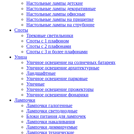
Настольные лампы детские
Настольные лампы декоративные
Настольные лампы офисные
Настольные лампы на прищепке
Настольные лампы на струбцине
Споты
Трековые светильники
Споты с 1 плафоном
Споты с 2 плафонами
Споты с 3 и более плафонами
Улица
Уличное освещение на солнечных батареях
Уличное освещение архитектурные
Ландшафтные
Уличное освещение парковые
Уличные
Уличное освещение прожекторы
Уличное освещение фонарики
Лампочки
Лампочки галогенные
Лампочки светодиодные
Блоки питания для лампочек
Лампочки накаливания
Лампочки диммируемые
Лампочки технические