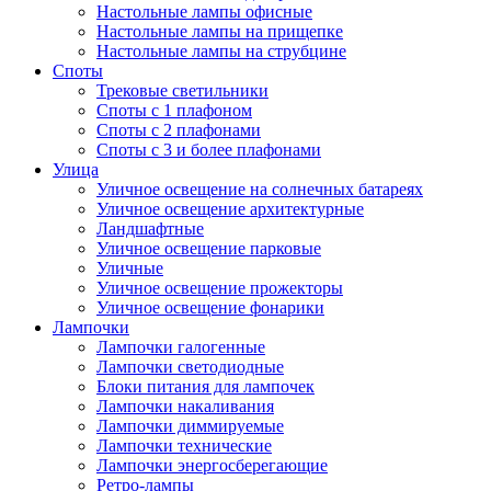
Настольные лампы офисные
Настольные лампы на прищепке
Настольные лампы на струбцине
Споты
Трековые светильники
Споты с 1 плафоном
Споты с 2 плафонами
Споты с 3 и более плафонами
Улица
Уличное освещение на солнечных батареях
Уличное освещение архитектурные
Ландшафтные
Уличное освещение парковые
Уличные
Уличное освещение прожекторы
Уличное освещение фонарики
Лампочки
Лампочки галогенные
Лампочки светодиодные
Блоки питания для лампочек
Лампочки накаливания
Лампочки диммируемые
Лампочки технические
Лампочки энергосберегающие
Ретро-лампы