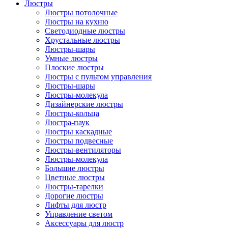
Люстры
Люстры потолочные
Люстры на кухню
Светодиодные люстры
Хрустальные люстры
Люстры-шары
Умные люстры
Плоские люстры
Люстры с пультом управления
Люстры-шары
Люстры-молекула
Дизайнерские люстры
Люстры-кольца
Люстра-паук
Люстры каскадные
Люстры подвесные
Люстры-вентиляторы
Люстры-молекула
Большие люстры
Цветные люстры
Люстры-тарелки
Дорогие люстры
Лифты для люстр
Управление светом
Аксессуары для люстр