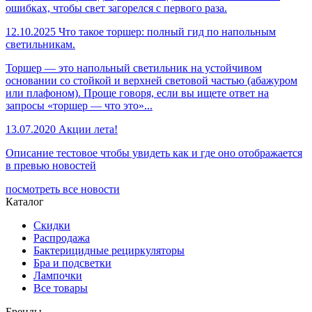
ошибках, чтобы свет загорелся с первого раза.
12.10.2025
Что такое торшер: полный гид по напольным
светильникам.
Торшер — это напольный светильник на устойчивом
основании со стойкой и верхней световой частью (абажуром
или плафоном). Проще говоря, если вы ищете ответ на
запросы «торшер — что это»...
13.07.2020
Акции лета!
Описание тестовое чтобы увидеть как и где оно отображается
в превью новостей
посмотреть все новости
Каталог
Скидки
Распродажа
Бактерицидные рециркуляторы
Бра и подсветки
Лампочки
Все товары
Бренды