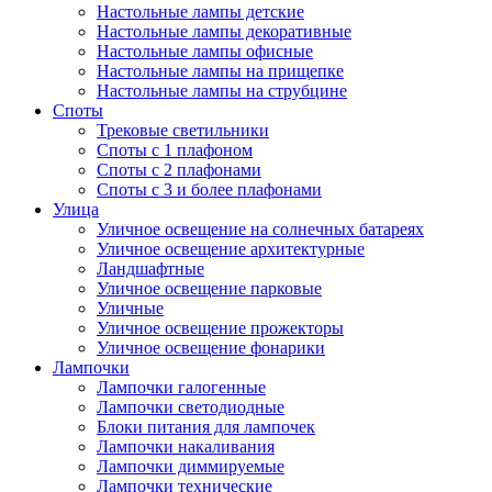
Настольные лампы детские
Настольные лампы декоративные
Настольные лампы офисные
Настольные лампы на прищепке
Настольные лампы на струбцине
Споты
Трековые светильники
Споты с 1 плафоном
Споты с 2 плафонами
Споты с 3 и более плафонами
Улица
Уличное освещение на солнечных батареях
Уличное освещение архитектурные
Ландшафтные
Уличное освещение парковые
Уличные
Уличное освещение прожекторы
Уличное освещение фонарики
Лампочки
Лампочки галогенные
Лампочки светодиодные
Блоки питания для лампочек
Лампочки накаливания
Лампочки диммируемые
Лампочки технические