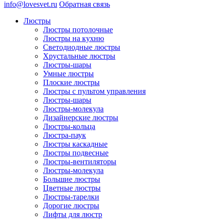
info@lovesvet.ru
Обратная связь
Люстры
Люстры потолочные
Люстры на кухню
Светодиодные люстры
Хрустальные люстры
Люстры-шары
Умные люстры
Плоские люстры
Люстры с пультом управления
Люстры-шары
Люстры-молекула
Дизайнерские люстры
Люстры-кольца
Люстра-паук
Люстры каскадные
Люстры подвесные
Люстры-вентиляторы
Люстры-молекула
Большие люстры
Цветные люстры
Люстры-тарелки
Дорогие люстры
Лифты для люстр