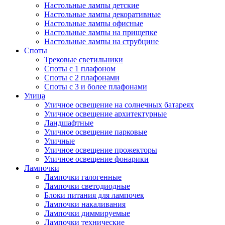
Настольные лампы детские
Настольные лампы декоративные
Настольные лампы офисные
Настольные лампы на прищепке
Настольные лампы на струбцине
Споты
Трековые светильники
Споты с 1 плафоном
Споты с 2 плафонами
Споты с 3 и более плафонами
Улица
Уличное освещение на солнечных батареях
Уличное освещение архитектурные
Ландшафтные
Уличное освещение парковые
Уличные
Уличное освещение прожекторы
Уличное освещение фонарики
Лампочки
Лампочки галогенные
Лампочки светодиодные
Блоки питания для лампочек
Лампочки накаливания
Лампочки диммируемые
Лампочки технические