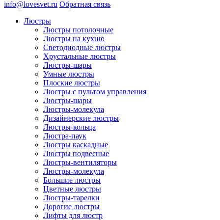
info@lovesvet.ru
Обратная связь
Люстры
Люстры потолочные
Люстры на кухню
Светодиодные люстры
Хрустальные люстры
Люстры-шары
Умные люстры
Плоские люстры
Люстры с пультом управления
Люстры-шары
Люстры-молекула
Дизайнерские люстры
Люстры-кольца
Люстра-паук
Люстры каскадные
Люстры подвесные
Люстры-вентиляторы
Люстры-молекула
Большие люстры
Цветные люстры
Люстры-тарелки
Дорогие люстры
Лифты для люстр