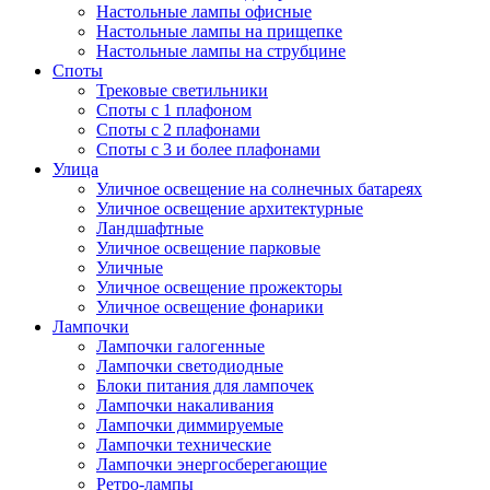
Настольные лампы офисные
Настольные лампы на прищепке
Настольные лампы на струбцине
Споты
Трековые светильники
Споты с 1 плафоном
Споты с 2 плафонами
Споты с 3 и более плафонами
Улица
Уличное освещение на солнечных батареях
Уличное освещение архитектурные
Ландшафтные
Уличное освещение парковые
Уличные
Уличное освещение прожекторы
Уличное освещение фонарики
Лампочки
Лампочки галогенные
Лампочки светодиодные
Блоки питания для лампочек
Лампочки накаливания
Лампочки диммируемые
Лампочки технические
Лампочки энергосберегающие
Ретро-лампы