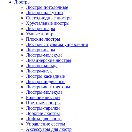
Люстры
Люстры потолочные
Люстры на кухню
Светодиодные люстры
Хрустальные люстры
Люстры-шары
Умные люстры
Плоские люстры
Люстры с пультом управления
Люстры-шары
Люстры-молекула
Дизайнерские люстры
Люстры-кольца
Люстра-паук
Люстры каскадные
Люстры подвесные
Люстры-вентиляторы
Люстры-молекула
Большие люстры
Цветные люстры
Люстры-тарелки
Дорогие люстры
Лифты для люстр
Управление светом
Аксессуары для люстр