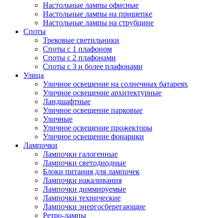
Настольные лампы офисные
Настольные лампы на прищепке
Настольные лампы на струбцине
Споты
Трековые светильники
Споты с 1 плафоном
Споты с 2 плафонами
Споты с 3 и более плафонами
Улица
Уличное освещение на солнечных батареях
Уличное освещение архитектурные
Ландшафтные
Уличное освещение парковые
Уличные
Уличное освещение прожекторы
Уличное освещение фонарики
Лампочки
Лампочки галогенные
Лампочки светодиодные
Блоки питания для лампочек
Лампочки накаливания
Лампочки диммируемые
Лампочки технические
Лампочки энергосберегающие
Ретро-лампы