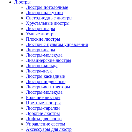
Люстры
Люстры потолочные
Люстры на кухню
Светодиодные люстры
Хрустальные люстры
Люстры-шары
Умные люстры
Плоские люстры
Люстры с пультом управления
Люстры-шары
Люстры-молекула
Дизайнерские люстры
Люстры-кольца
Люстра-паук
Люстры каскадные
Люстры подвесные
Люстры-вентиляторы
Люстры-молекула
Большие люстры
Цветные люстры
Люстры-тарелки
Дорогие люстры
Лифты для люстр
Управление светом
Аксессуары для люстр