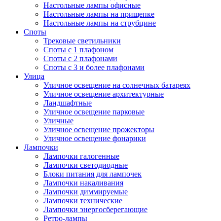
Настольные лампы офисные
Настольные лампы на прищепке
Настольные лампы на струбцине
Споты
Трековые светильники
Споты с 1 плафоном
Споты с 2 плафонами
Споты с 3 и более плафонами
Улица
Уличное освещение на солнечных батареях
Уличное освещение архитектурные
Ландшафтные
Уличное освещение парковые
Уличные
Уличное освещение прожекторы
Уличное освещение фонарики
Лампочки
Лампочки галогенные
Лампочки светодиодные
Блоки питания для лампочек
Лампочки накаливания
Лампочки диммируемые
Лампочки технические
Лампочки энергосберегающие
Ретро-лампы