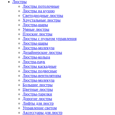
Люстры
Люстры потолочные
Люстры на кухню
Светодиодные люстры
Хрустальные люстры
Люстры-шары
Умные люстры
Плоские люстры
Люстры с пультом управления
Люстры-шары
Люстры-молекула
Дизайнерские люстры
Люстры-кольца
Люстра-паук
Люстры каскадные
Люстры подвесные
Люстры-вентиляторы
Люстры-молекула
Большие люстры
Цветные люстры
Люстры-тарелки
Дорогие люстры
Лифты для люстр
Управление светом
Аксессуары для люстр