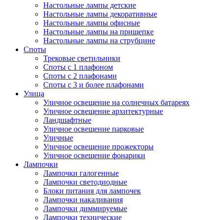
Настольные лампы детские
Настольные лампы декоративные
Настольные лампы офисные
Настольные лампы на прищепке
Настольные лампы на струбцине
Споты
Трековые светильники
Споты с 1 плафоном
Споты с 2 плафонами
Споты с 3 и более плафонами
Улица
Уличное освещение на солнечных батареях
Уличное освещение архитектурные
Ландшафтные
Уличное освещение парковые
Уличные
Уличное освещение прожекторы
Уличное освещение фонарики
Лампочки
Лампочки галогенные
Лампочки светодиодные
Блоки питания для лампочек
Лампочки накаливания
Лампочки диммируемые
Лампочки технические