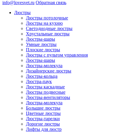
info@lovesvet.ru
Обратная связь
Люстры
Люстры потолочные
Люстры на кухню
Светодиодные люстры
Хрустальные люстры
Люстры-шары
Умные люстры
Плоские люстры
Люстры с пультом управления
Люстры-шары
Люстры-молекула
Дизайнерские люстры
Люстры-кольца
Люстра-паук
Люстры каскадные
Люстры подвесные
Люстры-вентиляторы
Люстры-молекула
Большие люстры
Цветные люстры
Люстры-тарелки
Дорогие люстры
Лифты для люстр