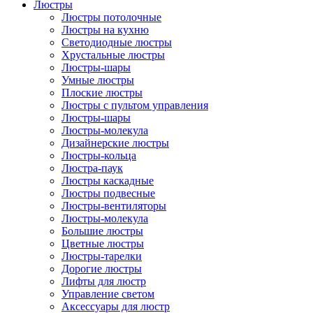
Люстры
Люстры потолочные
Люстры на кухню
Светодиодные люстры
Хрустальные люстры
Люстры-шары
Умные люстры
Плоские люстры
Люстры с пультом управления
Люстры-шары
Люстры-молекула
Дизайнерские люстры
Люстры-кольца
Люстра-паук
Люстры каскадные
Люстры подвесные
Люстры-вентиляторы
Люстры-молекула
Большие люстры
Цветные люстры
Люстры-тарелки
Дорогие люстры
Лифты для люстр
Управление светом
Аксессуары для люстр