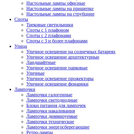
Настольные лампы офисные
Настольные лампы на прищепке
Настольные лампы на струбцине
Споты
Трековые светильники
Споты с 1 плафоном
Споты с 2 плафонами
Споты с 3 и более плафонами
Улица
Уличное освещение на солнечных батареях
Уличное освещение архитектурные
Ландшафтные
Уличное освещение парковые
Уличные
Уличное освещение прожекторы
Уличное освещение фонарики
Лампочки
Лампочки галогенные
Лампочки светодиодные
Блоки питания для лампочек
Лампочки накаливания
Лампочки диммируемые
Лампочки технические
Лампочки энергосберегающие
Ретро-лампы