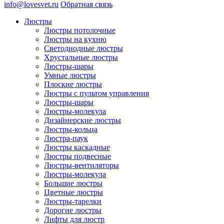
info@lovesvet.ru
Обратная связь
Люстры
Люстры потолочные
Люстры на кухню
Светодиодные люстры
Хрустальные люстры
Люстры-шары
Умные люстры
Плоские люстры
Люстры с пультом управления
Люстры-шары
Люстры-молекула
Дизайнерские люстры
Люстры-кольца
Люстра-паук
Люстры каскадные
Люстры подвесные
Люстры-вентиляторы
Люстры-молекула
Большие люстры
Цветные люстры
Люстры-тарелки
Дорогие люстры
Лифты для люстр