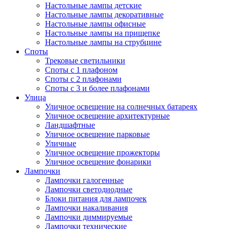
Настольные лампы детские
Настольные лампы декоративные
Настольные лампы офисные
Настольные лампы на прищепке
Настольные лампы на струбцине
Споты
Трековые светильники
Споты с 1 плафоном
Споты с 2 плафонами
Споты с 3 и более плафонами
Улица
Уличное освещение на солнечных батареях
Уличное освещение архитектурные
Ландшафтные
Уличное освещение парковые
Уличные
Уличное освещение прожекторы
Уличное освещение фонарики
Лампочки
Лампочки галогенные
Лампочки светодиодные
Блоки питания для лампочек
Лампочки накаливания
Лампочки диммируемые
Лампочки технические